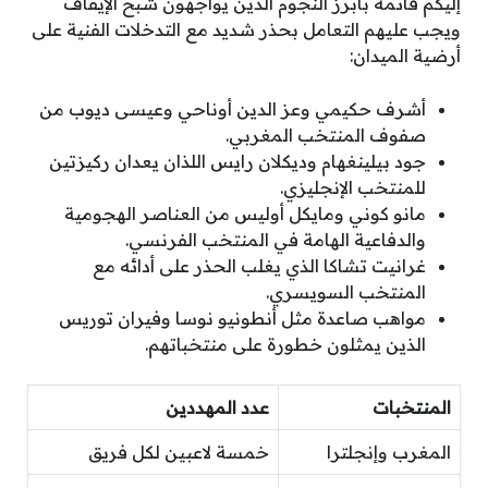
إليكم قائمة بأبرز النجوم الذين يواجهون شبح الإيقاف
ويجب عليهم التعامل بحذر شديد مع التدخلات الفنية على
أرضية الميدان:
أشرف حكيمي وعز الدين أوناحي وعيسى ديوب من
صفوف المنتخب المغربي.
جود بيلينغهام وديكلان رايس اللذان يعدان ركيزتين
للمنتخب الإنجليزي.
مانو كوني ومايكل أوليس من العناصر الهجومية
والدفاعية الهامة في المنتخب الفرنسي.
غرانيت تشاكا الذي يغلب الحذر على أدائه مع
المنتخب السويسري.
مواهب صاعدة مثل أنطونيو نوسا وفيران توريس
الذين يمثلون خطورة على منتخباتهم.
المنتخبات
عدد المهددين
المغرب وإنجلترا
خمسة لاعبين لكل فريق