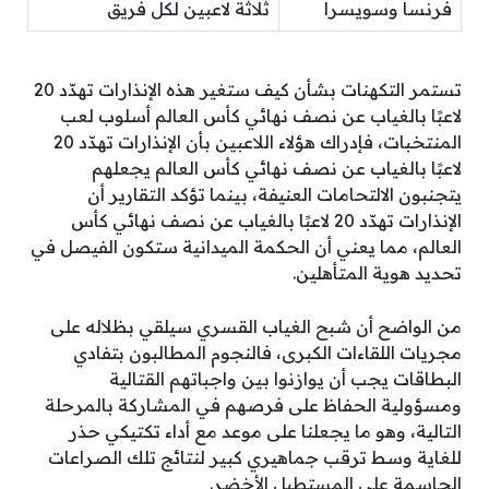
فرنسا وسويسرا
ثلاثة لاعبين لكل فريق
تستمر التكهنات بشأن كيف ستغير هذه الإنذارات تهدّد 20
لاعبًا بالغياب عن نصف نهائي كأس العالم أسلوب لعب
المنتخبات، فإدراك هؤلاء اللاعبين بأن الإنذارات تهدّد 20
لاعبًا بالغياب عن نصف نهائي كأس العالم يجعلهم
يتجنبون الالتحامات العنيفة، بينما تؤكد التقارير أن
الإنذارات تهدّد 20 لاعبًا بالغياب عن نصف نهائي كأس
العالم، مما يعني أن الحكمة الميدانية ستكون الفيصل في
تحديد هوية المتأهلين.
من الواضح أن شبح الغياب القسري سيلقي بظلاله على
مجريات اللقاءات الكبرى، فالنجوم المطالبون بتفادي
البطاقات يجب أن يوازنوا بين واجباتهم القتالية
ومسؤولية الحفاظ على فرصهم في المشاركة بالمرحلة
التالية، وهو ما يجعلنا على موعد مع أداء تكتيكي حذر
للغاية وسط ترقب جماهيري كبير لنتائج تلك الصراعات
الحاسمة على المستطيل الأخضر.