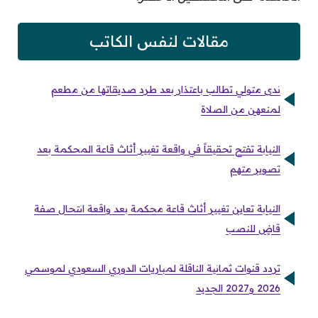
مقالات لنفس الكاتب
ندى متولي تطالب باعتذار بعد طرد صديقاتها من مطعم
لمنعهن من الصلاة
النيابة تفتح تحقيقاً في واقعة تغيير أثاث قاعة المحكمة بعد
تصوير متهم
النيابة تعاين تغيير أثاث قاعة محكمة بعد واقعة انتحال صفة
قاضٍ للنصب
تردد قنوات ثمانية الناقلة لمباريات الدوري السعودي لموسمي
2026 و2027 الجديد