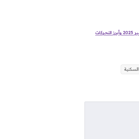
<p><strong>اليورو المستقر..</strong> تعرف على سعر صرف اليورو في البنوك ليوم السبت 6 ديسمبر 2025 وأبرز التحركات
السكنية