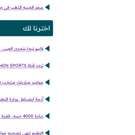
سعر الجنيه الذهب في مصر يرتفع إلى 47440 ج
اخترنا لك
فابيو ليما يتحدى العين..
تردد قناة beIN SPORTS المفتوحة 2025 على نايل سات وعرب سات مع طرق مشاهدة أونلاين سهلة
مواعيد مباريات منتخب فر
أزمة انضباط.. وزارة الت
زيادة 4000 جنيه.. قفزة جديدة في سعر الجنيه الذهب خلال تعاملات الأحد الأخير بمصر
التعليم تنهي تصحيح مواد ا