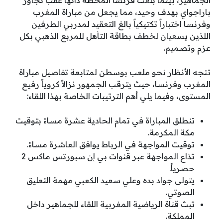
الجماهير، بينما بلغت فرنسا المحطة ذاتها عقب تجاوز
باراجواي بهدف وحيد، مما يجعل من مباراة المغرب
وفرنسا اختباراً تكتيكياً بالغ التعقيد لمدربي الطرفين
اللذين يسعيان لخطف بطاقة التأهل للمربع الذهبي بكل
عزم وتصميم.
تتجه الأنظار نحو ملعب بوسطن لمتابعة تفاصيل مباراة
المغرب وفرنسا، حيث يترقب الجمهور نزالاً كروياً رفيع
المستوى، وفيما يلي أهم الترتيبات الخاصة بهذا اللقاء:
تنطلق المباراة في تمام الحادية عشرة مساءً بتوقيت
مكة المكرمة.
توقيت المواجهة في الرباط يوافق العاشرة مساءً.
تذاع المواجهة عبر قنوات بي إن سبورتس ماكس 2
حصرياً.
يتولى جواد بده وعلي سعيد الكعبي مهمة التعليق
الصوتي.
تبث قناة الرياضية المغربية اللقاء للجماهير داخل
المملكة.