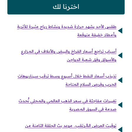
اخترنا لك
طقس الأحد يشهد حرارة شديدة ونشاط رياح مثيرة للأتربة
وأمطار خفيفة متوقعة
أسباب تراجع أسعار الفراخ والبيض والأعلاف في المزارع
والأسواق وفق شعبة الدواجن
تذبذب أسعار النفط خلال أسبوع وسط ترقب سيناريوهات
الحرب وفرص السلام المتاحة
تغييرات مفاجئة في سعر الذهب العالمي والمحلي تُحدث
صدمة في السوق المصرية
توقيت العرض المُرتقب.. موعد بث الحلقة الثامنة من