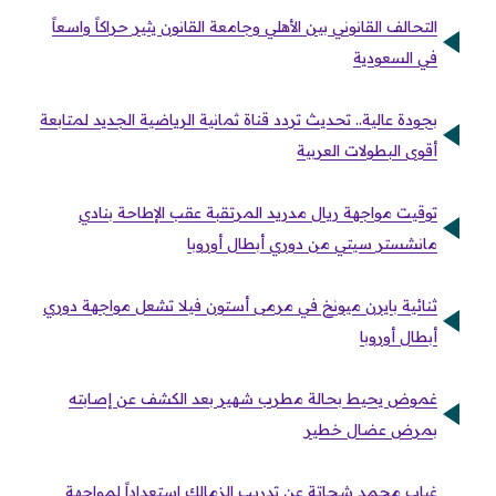
التحالف القانوني بين الأهلي وجامعة القانون يثير حراكاً واسعاً
في السعودية
بجودة عالية.. تحديث تردد قناة ثمانية الرياضية الجديد لمتابعة
أقوى البطولات العربية
توقيت مواجهة ريال مدريد المرتقبة عقب الإطاحة بنادي
مانشستر سيتي من دوري أبطال أوروبا
ثنائية بايرن ميونخ في مرمى أستون فيلا تشعل مواجهة دوري
أبطال أوروبا
غموض يحيط بحالة مطرب شهير بعد الكشف عن إصابته
بمرض عضال خطير
غياب محمد شحاتة عن تدريب الزمالك استعداداً لمواجهة