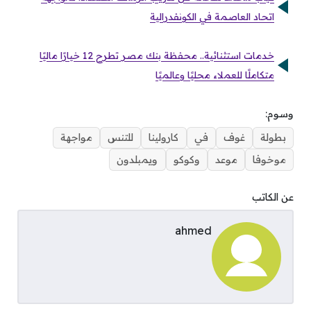
اتحاد العاصمة في الكونفدرالية
خدمات استثنائية.. محفظة بنك مصر تطرح 12 خيارًا ماليًا
متكاملًا للعملاء محليًا وعالميًا
وسوم:
بطولة
غوف
في
كارولينا
للتنس
مواجهة
موخوفا
موعد
وكوكو
ويمبلدون
عن الكاتب
ahmed