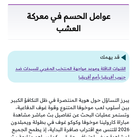
عوامل الحسم في معركة
العشب
قد يهمك
القنوات الناقلة وموعد مواجهة المنتخب المغربي للسيدات ضد
جنوب أفريقيا بأمم أفريقيا
يبرز التساؤل حول هوية المنتصرة في ظل التكافؤ الكبير
بين أسلوب لعب موخوفا المتنوع وقوة غوف الدفاعية،
وتستمر عمليات البحث عن تفاصيل بث مباشر مشاهدة
مباراة كارولينا موخوفا وكوكو غوف في بطولة ويمبلدون
2026 للتنس مع اقتراب صافرة البداية، إذ يطمح الجميع
لمشاهدة عرض احترافي حقيقي، كما يساهم متابعة بث