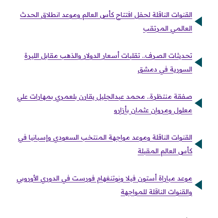
القنوات الناقلة لحفل افتتاح كأس العالم وموعد انطلاق الحدث
العالمي المرتقب
تحديثات الصرف.. تقلبات أسعار الدولار والذهب مقابل الليرة
السورية في دمشق
صفقة منتظرة.. محمد عبدالجليل يقارن بلعمري بمهارات علي
معلول ومروان عثمان بأزارو
القنوات الناقلة وموعد مواجهة المنتخب السعودي وإسبانيا في
كأس العالم المقبلة
موعد مباراة أستون فيلا ونوتنغهام فورست في الدوري الأوروبي
والقنوات الناقلة للمواجهة