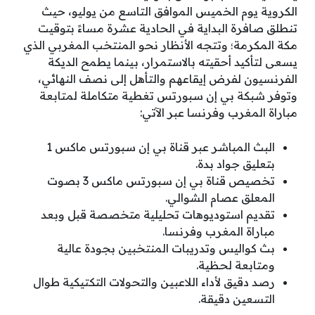
الكروية يوم الخميس الموافق التاسع من يوليو، حيث
تنطلق صافرة البداية في الحادية عشرة مساءً بتوقيت
مكة المكرمة؛ وتتجه الأنظار نحو المنتخب المغربي الذي
يسعى لتأكيد أحقيته بالاستمرار، بينما يطمح الديكة
الفرنسيون لفرض إيقاعهم والتأهل إلى نصف النهائي،
وتوفر شبكة بي إن سبورتس تغطية متكاملة لمتابعة
مباراة المغرب وفرنسا عبر الآتي:
البث المباشر عبر قناة بي إن سبورتس ماكس 1
بتعليق جواد بدة.
تخصيص قناة بي إن سبورتس ماكس 3 بصوت
المعلق عصام الشوالي.
تقديم استوديوهات تحليلية متخصصة قبل وبعد
مباراة المغرب وفرنسا.
بث كواليس وتدريبات المنتخبين بجودة عالية
ومتابعة لحظية.
رصد دقيق لأداء اللاعبين والتحولات التكتيكية طوال
التسعين دقيقة.