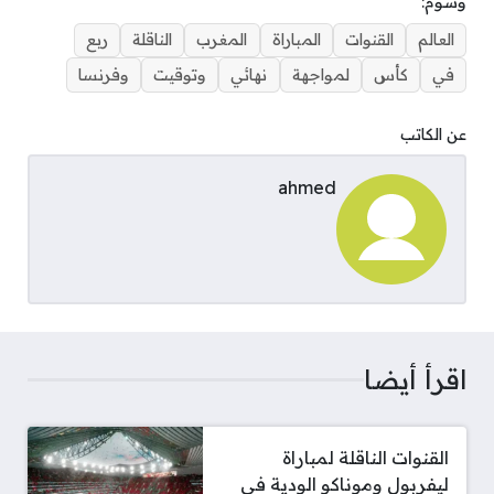
وسوم:
العالم
القنوات
المباراة
المغرب
الناقلة
ربع
في
كأس
لمواجهة
نهائي
وتوقيت
وفرنسا
عن الكاتب
ahmed
اقرأ أيضا
القنوات الناقلة لمباراة
ليفربول وموناكو الودية في