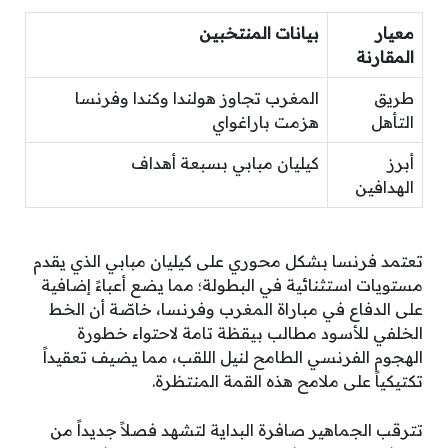
معيار
بيانات المنتخبين
المقارنة
طريق
المغرب تجاوز هولندا وكندا وفرنسا
التأهل
هزمت باراغواي
أبرز
كيليان مبابي بسبعة أهداف
الهدافين
تعتمد فرنسا بشكل محوري على كيليان مبابي الذي يقدم
مستويات استثنائية في البطولة؛ مما يضع أعباءً إضافية
على الدفاع في مباراة المغرب وفرنسا، خاصّة أن الخط
الخلفي للأسود مطالب بيقظة تامة لاحتواء خطورة
الهجوم الفرنسي الطامح لنيل اللقب، مما يضيف تعقيداً
تكتيكياً على ملامح هذه القمة المنتظرة.
تترقب الجماهير صافرة البداية لتشهد فصلاً جديداً من