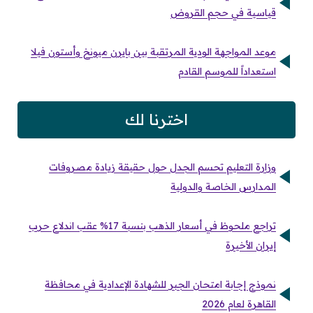
قياسية في حجم القروض
موعد المواجهة الودية المرتقبة بين بايرن ميونخ وأستون فيلا
استعداداً للموسم القادم
اخترنا لك
وزارة التعليم تحسم الجدل حول حقيقة زيادة مصروفات
المدارس الخاصة والدولية
تراجع ملحوظ في أسعار الذهب بنسبة 17% عقب اندلاع حرب
إيران الأخيرة
نموذج إجابة امتحان الجبر للشهادة الإعدادية في محافظة
القاهرة لعام 2026