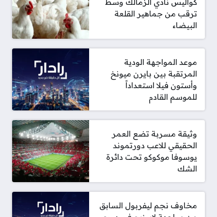
كواليس نادي الزمالك وسط
ترقب من جماهير القلعة
البيضاء
موعد المواجهة الودية
المرتقبة بين بايرن ميونخ
وأستون فيلا استعداداً
للموسم القادم
وثيقة مسربة تضع العمر
الحقيقي للاعب دورتموند
يوسوفا موكوكو تحت دائرة
الشك
مخاوف نجم ليفربول السابق