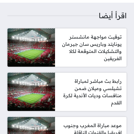
اقرأ أيضا
توقيت مواجهة مانشستر
يونايتد وباريس سان جيرمان
والتشكيلات المتوقعة لكلا
الفريقين
رابط بث مباشر لمباراة
تشيلسي وميلان ضمن
منافسات وديات الأندية لكرة
القدم
موعد مباراة المغرب وجنوب
إفريقيا والقنوات الناقلة