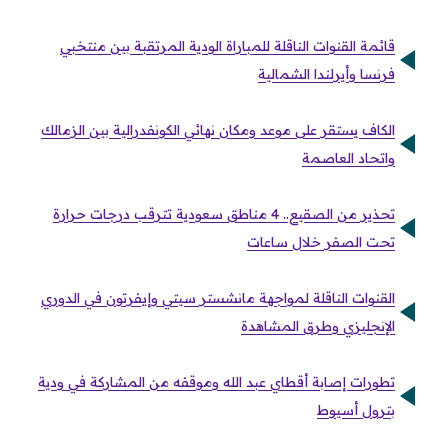
قائمة القنوات الناقلة للمباراة الودية المرتقبة بين منتخبي
فرنسا وأيرلندا الشمالية
الكاف يستقر على موعد ومكان نهائي الكونفدرالية بين الزمالك
واتحاد العاصمة
تحذير من الصقيع.. 4 مناطق سعودية تترقب درجات حرارة
تحت الصفر خلال ساعات
القنوات الناقلة لمواجهة مانشستر سيتي وإيفرتون في الدوري
الإنجليزي وطرق المشاهدة
تطورات إصابة أقطاي عبد الله وموقفه من المشاركة في ودية
بترول أسيوط