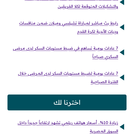
والتشكيلات المتوقعة لكلا الفريقين
رابط بث مباشر لمباراة تشيلسي وميلان ضمن منافسات
وديات الأندية لكرة القدم
7 عادات يومية تساهم في ضبط مستويات السكر لدى مرضى
السكري صباحاً
7 عادات يومية لضبط مستويات السكر لدى المرضى خلال
الفترة الصباحية
اخترنا لك
زيادة 10%.. أسعار هواتف ريلمي تشهد ارتفاعاً جديداً داخل
السوق المصرية