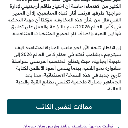
الكثير من الاهتمام؛ خاصة أن اختيار طاقم أرجنتيني لإدارة
مواجهة طرفها فرنسا أثار انتباه المتابعين، إلا أن المدير
الفني قلل من شأن هذه المخاوف، مؤكدًا أن مهنة التحكيم
في كأس العالم 2026 تتسم بالنزاهة والعمل على تطبيق
قوانين اللعبة بإنصاف تام لجميع المنتخبات المتنافسة.
إن الأنظار تتجه الآن نحو ملعب المباراة لمشاهدة كيف
سيترجم ديشامب ثقته في حكام كأس العالم 2026 إلى
نتيجة إيجابية، حيث يتطلع المنتخب الفرنسي لمواصلة
مشواره نحو اللقب، بينما يسعى أسود الأطلس لكتابة
تاريخ جديد في هذه النسخة الاستثنائية، مما يعد
الجماهير بمباراة ملحمية تكتسي بطابع القوة والندية
العالية.
مقالات لنفس الكاتب
توقيت مواجهة مانشستر يونايتد وباريس سان جيرمان