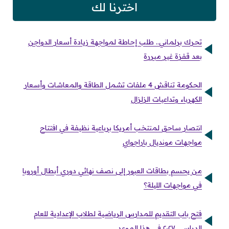
اخترنا لك
تحرك برلماني.. طلب إحاطة لمواجهة زيادة أسعار الدواجن
بعد قفزة غير مبررة
الحكومة تناقش 4 ملفات تشمل الطاقة والمعاشات وأسعار
الكهرباء وتداعيات الزلزال
انتصار ساحق لمنتخب أمريكا برباعية نظيفة في افتتاح
مواجهات مونديال باراجواي
من يحسم بطاقات العبور إلى نصف نهائي دوري أبطال أوروبا
في مواجهات الليلة؟
فتح باب التقديم للمدارس الرياضية لطلاب الإعدادية للعام
الدراسي ٢٠٢٧ في هذا الموعد