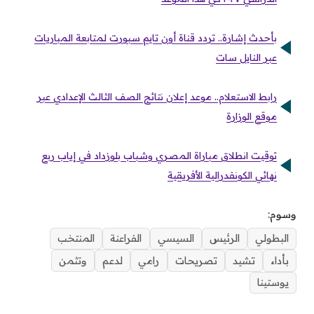
بأحدث إشارة.. تردد قناة أون تايم سبورت لمتابعة المباريات
عبر النايل سات
رابط الاستعلام.. موعد إعلان نتائج الصف الثالث الإعدادي عبر
موقع الوزارة
توقيت انطلاق مباراة المصري وشباب بلوزداد في إياب ربع
نهائي الكونفدرالية الأفريقية
وسوم:
البطولي
الرئيس
السيسي
الفراعنة
المنتخب
بأداء
تشيد
تصريحات
رامي
لدعم
وتثمن
يوستينا