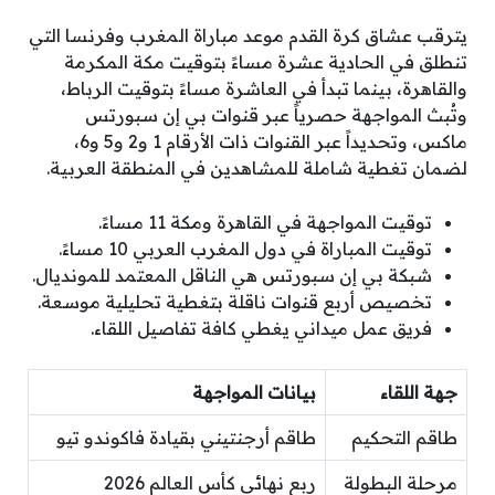
يترقب عشاق كرة القدم موعد مباراة المغرب وفرنسا التي
تنطلق في الحادية عشرة مساءً بتوقيت مكة المكرمة
والقاهرة، بينما تبدأ في العاشرة مساءً بتوقيت الرباط،
وتُبث المواجهة حصرياً عبر قنوات بي إن سبورتس
ماكس، وتحديداً عبر القنوات ذات الأرقام 1 و2 و5 و6،
لضمان تغطية شاملة للمشاهدين في المنطقة العربية.
توقيت المواجهة في القاهرة ومكة 11 مساءً.
توقيت المباراة في دول المغرب العربي 10 مساءً.
شبكة بي إن سبورتس هي الناقل المعتمد للمونديال.
تخصيص أربع قنوات ناقلة بتغطية تحليلية موسعة.
فريق عمل ميداني يغطي كافة تفاصيل اللقاء.
جهة اللقاء
بيانات المواجهة
طاقم التحكيم
طاقم أرجنتيني بقيادة فاكوندو تيو
مرحلة البطولة
ربع نهائي كأس العالم 2026