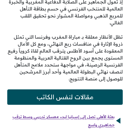
إذ تعول الجماهير على الصلابة الدفاعية المغربية والخبرة
العالمية للمنتخب الفرنسي في حسم بطاقة التأهل
للمربع الذهبي ومواصلة المشوار نحو تحقيق اللقب
الغالي.
تظل الأنظار معلقة بـ مباراة المغرب وفرنسا التي تمثل
ذروة الإثارة في منافسات ربع النهائي، ومع كل الأمال
المعقودة على أسود الأطلس يترقب العالم لقاءً كروياً رفيع
المستوى يجمع بين الروح القتالية العربية والمنظومة
الفرنسية الرصينة، في مواجهة ستحدد ملامح المتأهل
لنصف نهائي البطولة العالمية وأحد أبرز المرشحين
للوصول إلى منصة التتويج.
مقالات لنفس الكاتب
بعثة الأهلي تصل إلى إسبانيا لبدء معسكر تدريبي وسط ترقب
جماهيري واسع