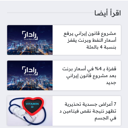
اقرأ أيضا
مشروع قانون إيراني يرفع
أسعار النفط وبرنت يقفز
بنسبة 4 بالمئة
قفزة بـ 4% في أسعار برنت
بعد مشروع قانون إيراني
جديد
7 أعراض جسدية تحذيرية
تظهر نتيجة نقص فيتامين د
في الجسم