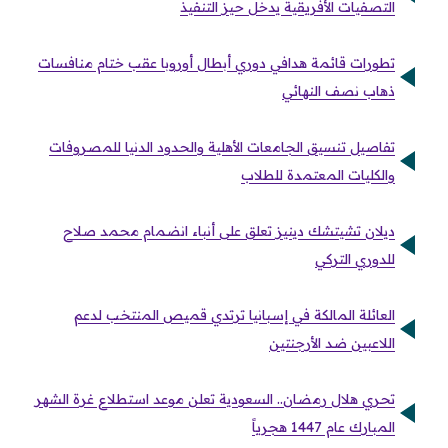
التصفيات الأفريقية يدخل حيز التنفيذ
تطورات قائمة هدافي دوري أبطال أوروبا عقب ختام منافسات
ذهاب نصف النهائي
تفاصيل تنسيق الجامعات الأهلية والحدود الدنيا للمصروفات
والكليات المعتمدة للطلاب
ديلان تشيتشك دينيز تعلق على أنباء انضمام محمد صلاح
للدوري التركي
العائلة المالكة في إسبانيا ترتدي قميص المنتخب لدعم
اللاعبين ضد الأرجنتين
تحري هلال رمضان.. السعودية تعلن موعد استطلاع غرة الشهر
المبارك عام 1447 هجرياً