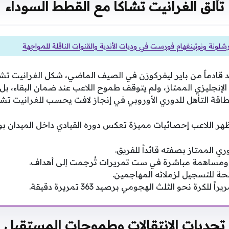
تألق الغرانيت تشاكا مع القطط السوداء
شلونة ونوتينغهام فورست في وديات الأندية والقنوات الناقلة للمواجهة
د قادماً من باير ليفركوزن في الصيف الماضي، شكل الغرانيت تش
لإنجليزي الممتاز، ولم يتوقف طموح اللاعب عند ضمان البقاء، بل 
اقة التأهل للدوري الأوروبي في إنجاز لافت يحسب للغرانيت تشا
هر اللاعب إحصائيات مميزة تعكس دوره القيادي داخل الميدان ب
ساهمة مباشرة في ست تمريرات تُرجمت إلى أهداف.
للكرة نحو الثلث الهجومي برصيد 363 تمريرة دقيقة.
تحديات الانتقالات وطموحات المستقبل