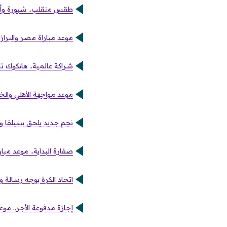
طقس متقلب.. شبورة وأم
موعد مباراة مصر والبرازيل
شراكة عالمية.. هانكوك تاي
موعد مواجهة الأهلي والخل
نجم جديد يلحق بسيلفا و
صفارة البداية.. موعد مبا
اتحاد الكرة يوجه رسالة ود
إجازة مدفوعة الأجر.. موعد عطلة 25 يناير للموظفين والطلاب وجدول العطلا