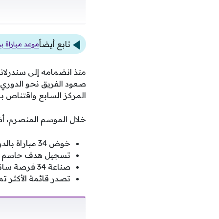
تابع أيضاً
موعد مباراة بر
منذ انضمامه إلى سندرلان
صعود الفريق نحو الدوري ا
المركز السابع واقتناص بط
خلال الموسم المنصرم، أظ
خوض 34 مباراة بالدوري الممتاز بصفته قائداً للفريق.
تسجيل هدف حاسم وم
صناعة 34 فرصة سانحة للتسجيل لزملائه المهاجمين.
تصدر قائمة الأكثر تمريراً 