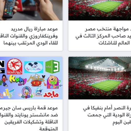
 مواجهة منتخب مصر
موعد مباراة ريال مدريد
د صاحب المركز الثالث في
وفرينكفاروزي والقنوات الناقل
لعالم للناشئات
للقاء الودي المرتقب بينهما
 النصر أمام بنفيكا في
موعد قمة باريس سان جيرما
راة الودية التي جمعت
ضد مانشستر يونايتد والقنوا
قين اليوم
الناقلة وتشكيلات الفريقين
المتوقعة