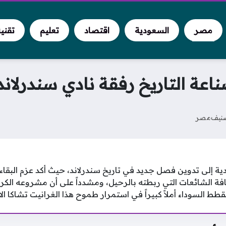
مصر
السعودية
اقتصاد
تعليم
تقني
عة التاريخ رفقة نادي سندرلاند
نيف
مصر
ية إلى تدوين فصل جديد في تاريخ سندرلاند، حيث أكد عزم البقاء
افة الشائعات التي ربطته بالرحيل، ومشدداً على أن مشروعه الكرو
لقطط السوداء أملاً كبيراً في استمرار طموح هذا الغرانيت تشاكا ال