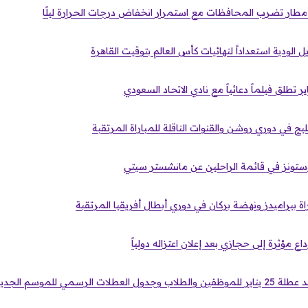
طار تضرب المحافظات مع استمرار انخفاض درجات الحرارة ليلًا
 الودية استعداداً لنهائيات كأس العالم بتوقيت القاهرة
ر تطلق فيلماً دعائياً مع نادي الاتحاد السعودي
يج في دوري روشن والقنوات الناقلة للمباراة المرتقبة
ستونز في قائمة الراحلين عن مانشستر سيتي
راة بيراميدز ونهضة بركان في دوري أبطال أفريقيا المرتقبة
اع مؤثرة إلى حجازي بعد إعلان اعتزاله دولياً
ت الرسمي للموسم الجديد