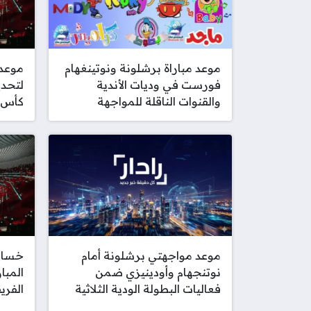
موعد مباراة برشلونة ونوتينغهام
موعد
فورست في وديات الأندية
لتحدي
والقنوات الناقلة للمواجهة
كأس ا
موعد مواجهتي برشلونة أمام
خسارة
نوتنجهام وأودينيزي ضمن
المبا
فعاليات البطولة الودية الثلاثية
الفري