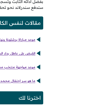
بفضل أدائه الثابت وتسجيل
ستدفع سندرلاند نحو تحقي
مقالات لنفس الكا
موعد مباراة برشلونة ونوت
القبض على عاطل بدار الس
موعد مواجهة منتخب مصر 
ما هو سر احتفال محمد ص
اخترنا لك