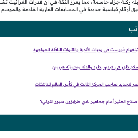
ه ركلة جزاء حاسمة، مما يعزز الثقة في أن قدرات الغرانيت تشاكا
ق أرقام قياسية جديدة في المسابقات القارية القادمة والموسم ا
تب
ينغهام فورست في وديات الأندية والقنوات الناقلة للمواجهة
لام ظهر في فيديو يطرد والدته وبحوزته هيروين
لتحديد صاحب المركز الثالث في كأس العالم للناشئات
لاح المثير أمام جماهير نادي طرابزون سبور التركي؟