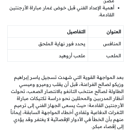
مصر.
أهمية الإعداد الفني قبل خوض غمار مباراة الأرجنتين
القادمة.
العنوان
التفاصيل
المنافس
يحدد فور نهاية الملحق
الملعب
ملعب أروهيد
بعد المواجهة القوية التي شهدت تسجيل ياسر إبراهيم
وزيكو لصالح الفراعنة، قبل أن يقلب روميرو وميسي
الطاولة لصالح منتخب التانغو بالانتصار الصعب، تحولت
أنظار المدربين والمحللين نحو دراسة تكتيكات مباراة
الأرجنتين القادمة؛ حيث يسعى الجهاز الفني إلى ترميم
الثغرات الدفاعية وتفادي أخطاء المواجهة السابقة، إيماناً
منهم بأن الخطأ في الأدوار الإقصائية لا يغتفر وقد يؤدي
إلى إقصاء مبكر.