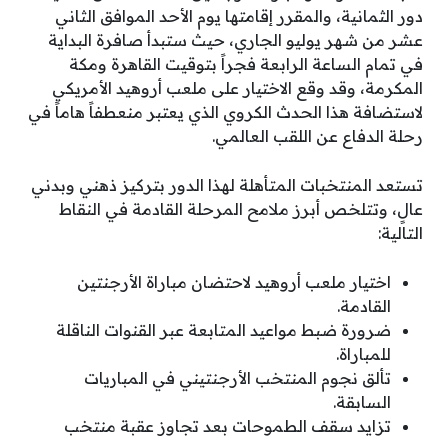
دور الثمانية، والمقرر إقامتها يوم الأحد الموافق الثاني
عشر من شهر يوليو الجاري، حيث ستبدأ صافرة البداية
في تمام الساعة الرابعة فجراً بتوقيت القاهرة ومكة
المكرمة، وقد وقع الاختيار على ملعب أروهيد الأمريكي
لاستضافة هذا الحدث الكروي الذي يعتبر منعطفاً هاماً في
رحلة الدفاع عن اللقب العالمي.
تستعد المنتخبات المتأهلة لهذا الدور بتركيز ذهني وبدني
عالٍ، وتتلخص أبرز ملامح المرحلة القادمة في النقاط
التالية:
اختيار ملعب أروهيد لاحتضان مباراة الأرجنتين
القادمة.
ضرورة ضبط مواعيد المتابعة عبر القنوات الناقلة
للمباراة.
تألق نجوم المنتخب الأرجنتيني في المباريات
السابقة.
تزايد سقف الطموحات بعد تجاوز عقبة منتخب