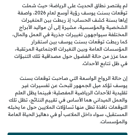
لم يقتصر نطاق الحديث على الرياضة؛ حيث شملت
توقعات بسنت يوسف رؤية أوسع لعام 2026، واصفة
إياها بسنة كشف الحساب؛ إذ ربطت بين المتغيرات
الشخصية والمؤسسية، مشيرة إلى أن مواليد الأبراج
المختلفة سيواجهون تغييرات جذرية في العمل والمال،
كما ربطت توقعات بسنت يوسف بين استقرار
المؤسسات العامة وبين التغيرات الاجتماعية المرتقبة،
مما عزز من حالة الفضول حول مصداقية تلك التنبؤات
في ظل تتابع الأحداث.
إن حالة الرواج الواسعة التي صاحبت توقعات بسنت
يوسف تؤكد ميل الجمهور للبحث عن تفسيرات غير
تقليدية للأحداث الرياضية المفصلية؛ فبينما يظل العلم
والعمل الميداني هما الأساس في تقييم النتائج، تظل تلك
التوقعات نافذة تطل منها تساؤلات الملايين حول ما يخبئه
المستقبل، سواء داخل الملاعب أو في دهاليز الحياة العامة
والمؤسسات.