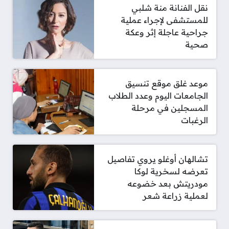
نقل الفنانة منة شلبي
للمستشفى لإجراء عملية
جراحية عاجلة إثر وعكة
صحية
موعد غلق موقع تنسيق
الجامعات اليوم وعدد الطلاب
المسجلين في مرحلة
الرغبات
تشالهان أوغلو يروي تفاصيل
تعرضه لسخرية لوكا
مودريتش بعد خضوعه
لعملية زراعة شعر