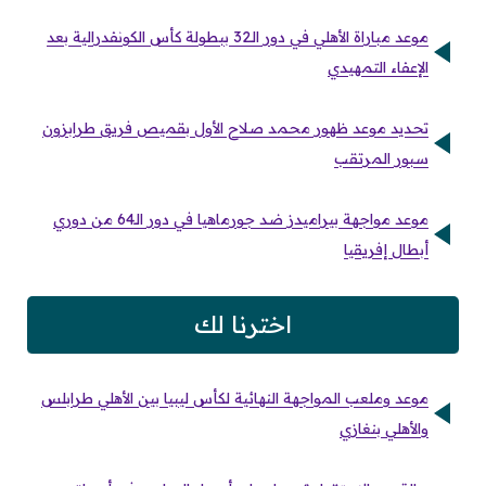
موعد مباراة الأهلي في دور الـ32 ببطولة كأس الكونفدرالية بعد
الإعفاء التمهيدي
تحديد موعد ظهور محمد صلاح الأول بقميص فريق طرابزون
سبور المرتقب
موعد مواجهة بيراميدز ضد جورماهيا في دور الـ64 من دوري
أبطال إفريقيا
اخترنا لك
موعد وملعب المواجهة النهائية لكأس ليبيا بين الأهلي طرابلس
والأهلي بنغازي