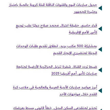
جدول مباريات اليوم والقنوات الناقلة لليلة كروية عالمية بامتياز
ومثيرة للجمهور
قرار حاسم.. حقيقة اعتزال محمد صلاح دوليًا عقب توديع
كأس الأمم الإفريقية
بمشاركة 500 مكتب بريد.. انطلاق تقديم طلبات الوحدات
البديلة لمتضرري الإيجار القديم
ضبط تردد القناة.. شفرة تنزيل الجزائرية الأرضية لمتابعة
مباريات كأس أمم أفريقيا 2025
أبرز مواعيد مباريات الأندية العربية والعالمية في ملاعب كرة
القدم خلال مواجهات الأحد
تحذير لمتقدمي السكن البديل.. خطأ قانوني بسيط يعرضك