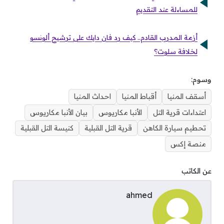
للمساءلة عند التقديم
أزمة المدرب القادم.. كيف رد فان دايك على ترشيح ألونسو
لخلافة سلوت؟
وسوم:
أسقف المنيا
أقباط المنيا
احداث المنيا
اعتداءات قرية التل
الأنبا مكاريوس
بيان الأنبا مكاريوس
تحطيم سيارة الكاهن
قرية التل القبلية
كنيسة التل القبلية
منصة إكس
عن الكاتب
ahmed