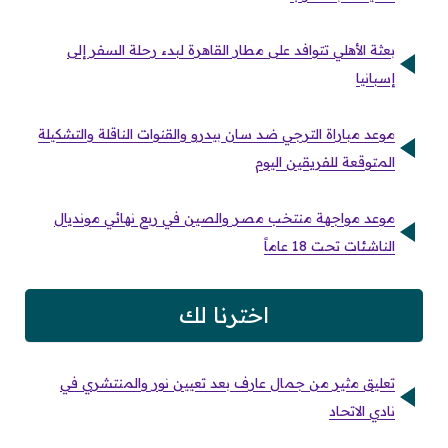
بعثة الأهلي تتوافد على مطار القاهرة لبدء رحلة السفر إلى
إسبانيا
موعد مباراة الترجي ضد سان بيدرو والقنوات الناقلة والتشكيلة
المتوقعة للفريقين اليوم
موعد مواجهة منتخب مصر والصين في ربع نهائي مونديال
الناشئات تحت 18 عاماً
اخترنا لك
تعليق مثير من جمال عارف بعد تعيين نور والمنتشري في
نادي الاتحاد