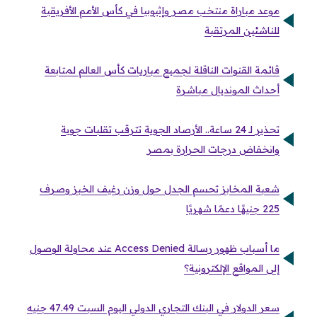
موعد مباراة منتخب مصر وإثيوبيا في كأس الأمم الأفريقية
للناشئين المرتقبة
قائمة القنوات الناقلة لجميع مباريات كأس العالم لمتابعة
أحداث المونديال مباشرة
تحذير لـ 24 ساعة.. الأرصاد الجوية تترقب تقلبات جوية
وانخفاض درجات الحرارة بمصر
شعبة المخابز تحسم الجدل حول وزن رغيف الخبز وصرف
225 جنيهًا دعمًا شهريًا
ما أسباب ظهور رسالة Access Denied عند محاولة الوصول
إلى المواقع الإلكترونية؟
سعر الدولار في البنك التجاري الدولي اليوم السبت 47.49 جنيه