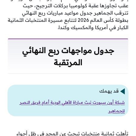
عقب تجاوزها عقبة كولومبيا بركلات الترجيح، حيث
تترقب الجماهير جدول مواعيد مباريات ربع النهائي
بطولة كأس العالم 2026 لتتابع مسيرة المنتخبات الثمانية
الكبار في أمريكا والمكسيك وكندا.
جدول مواجهات ربع النهائي
المرتقبة
قد يهمك
شبكة أون سبورت تبث مباراة الأهلي الودية أمام فريق النصر
للجماهير
تأهلت ثمانية منتخبات تبحث عن المجد في ظل أجواء