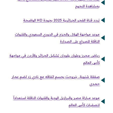
بمشاهدة النجوم
تردد قناة الفجر الجزائرية 2025 بجودة HD الواضحة
موعد مواجهة الهلال والحزم في الدوري السعودي والقنوات
الناقلة للصراع على الصدارة
رياض محرز وعلوان يقودان تشكيل الجزائر والأردن في مواجهة
كأس العالم
صفقة شتوية.. بتروجت يحسم اتفاقه مع نادي زد لضم عمار
حمدي
موعد مباراة مصر والبرازيل الودية والقنوات الناقلة استعداداً
لتصفيات كأس العالم