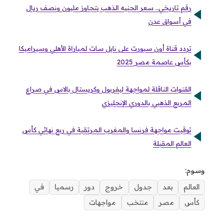
رقم تاريخي.. سعر الجنيه الذهب يتجاوز مليون ونصف ريال
في أسواق عدن
تردد قناة أون سبورت على نايل سات لمباراة الأهلي وسيراميكا
بكأس عاصمة مصر 2025
القنوات الناقلة لمواجهة ليفربول وكريستال بالاس في صراع
المربع الذهبي بالدوري الإنجليزي
توقيت مواجهة فرنسا والمغرب المرتقبة في ربع نهائي كأس
العالم المقبلة
وسوم:
العالم
بعد
جدول
خروج
دور
رسميا
في
كأس
مصر
منتخب
مواجهات