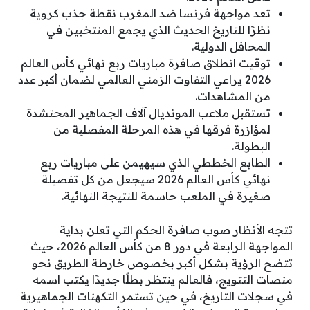
تعد مواجهة فرنسا ضد المغرب نقطة جذب كروية
نظرًا للتاريخ الحديث الذي يجمع المنتخبين في
المحافل الدولية.
توقيت انطلاق صافرة مباريات ربع نهائي كأس العالم
2026 يراعي التفاوت الزمني العالمي لضمان أكبر عدد
من المشاهدات.
تستقبل ملاعب المونديال آلاف الجماهير المحتشدة
لمؤازرة فرقها في هذه المرحلة المفصلية من
البطولة.
الطابع الخططي الذي سيهيمن على مباريات ربع
نهائي كأس العالم 2026 سيجعل من كل تفصيلة
صغيرة في الملعب حاسمة للنتيجة النهائية.
تتجه الأنظار صوب صافرة الحكم التي تعلن بداية
المواجهة الرابعة في دور 8 من كأس العالم 2026، حيث
تتضح الرؤية بشكل أكبر بخصوص خارطة الطريق نحو
منصات التتويج، فالعالم ينتظر بطلًا جديدًا يكتب اسمه
في سجلات التاريخ، في حين تستمر التكهنات الجماهيرية