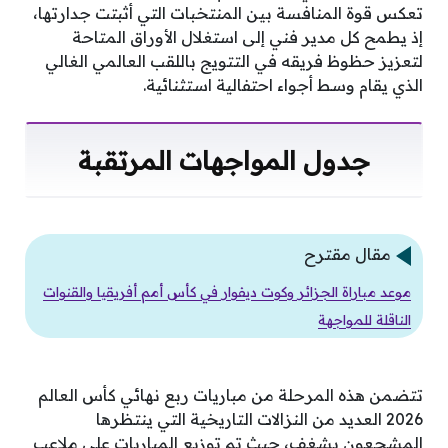
تعكس قوة المنافسة بين المنتخبات التي أثبتت جدارتها،
إذ يطمح كل مدير فني إلى استغلال الأوراق المتاحة
لتعزيز حظوظ فريقه في التتويج باللقب العالمي الغالي
الذي يقام وسط أجواء احتفالية استثنائية.
جدول المواجهات المرتقبة
مقال مقترح
موعد مباراة الجزائر وكوت ديفوار في كأس أمم أفريقيا والقنوات
الناقلة للمواجهة
تتضمن هذه المرحلة من مباريات ربع نهائي كأس العالم
2026 العديد من النزالات التاريخية التي ينتظرها
المشجعون بشغف، حيث تم توزيع المباريات على ملاعب