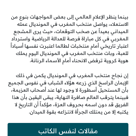
بينما ينظر الإعلام العالمي إلى بعض المواجهات بنوع من
الاستعلاء، يواصل منتخب المغرب في المونديال عمله
الميداني بعيداً عن صخب التوقعات، حيث يرى المشجع
المغربي في كل مباراة فرصة للعدالة الرياضية واسترداد
اعتبار تاريخي أمام منتخبات لطالما اعتبرت نفسها أسياداً
للعبة، وبات منتخب المغرب في المونديال اليوم يملك
هوية كروية ترفض الانحناء أمام الأسماء الرنانة.
إن نجاح منتخب المغرب في المونديال يكمن في ذلك
الإيمان الراسخ الذي زرعه هؤلاء الشباب في نفوس الجميع
بأن المستحيل أسطورة لا وجود لها عند أصحاب العزيمة،
فبينما يترقب العالم صافرة النهاية، يبقى اليقين بأن هذا
الفريق قد دون اسمه بحروف العزة، مؤكداً أن التاريخ لا
يكتبه إلا من يمتلك الجرأة لانتزاعه بقوة الميدان.
مقالات لنفس الكاتب