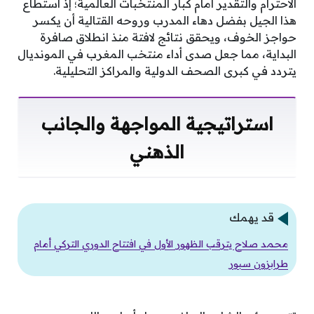
الاحترام والتقدير أمام كبار المنتخبات العالمية؛ إذ استطاع
هذا الجيل بفضل دهاء المدرب وروحه القتالية أن يكسر
حواجز الخوف، ويحقق نتائج لافتة منذ انطلاق صافرة
البداية، مما جعل صدى أداء منتخب المغرب في المونديال
يتردد في كبرى الصحف الدولية والمراكز التحليلية.
استراتيجية المواجهة والجانب
الذهني
قد يهمك
محمد صلاح يترقب الظهور الأول في افتتاح الدوري التركي أمام
طرابزون سبور