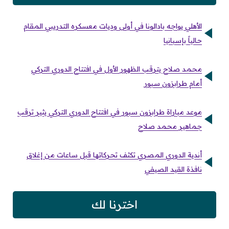
الأهلي يواجه بادالونا في أولى وديات معسكره التدريبي المقام
حالياً بإسبانيا
محمد صلاح يترقب الظهور الأول في افتتاح الدوري التركي
أمام طرابزون سبور
موعد مباراة طرابزون سبور في افتتاح الدوري التركي يثير ترقب
جماهير محمد صلاح
أندية الدوري المصري تكثف تحركاتها قبل ساعات من إغلاق
نافذة القيد الصيفي
اخترنا لك