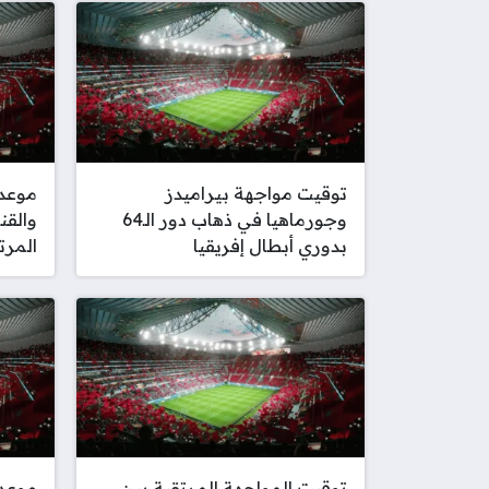
توقيت مواجهة بيراميدز
موعد 
وجورماهيا في ذهاب دور الـ64
والقن
بدوري أبطال إفريقيا
المرت
توقيت المواجهة المرتقبة بين