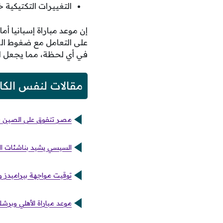
التغييرات التكتيكية خ
إن موعد مباراة إسبانيا أم
على التعامل مع ضغوط المب
في أي لحظة، مما يجعل ال
مقالات لنفس الكا
مصر تتفوق على الصين في
السيسي يشيد بناشئات الي
توقيت مواجهة بيراميدز وجورماهيا في
موعد مباراة الأهلي وبرشلو