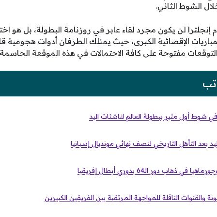
لال الشوط الثاني.
ام إنجلترا لن يكون مجرد لقاء عابر في روزنامة البطولة، بل هو اخت
اريات الإقصائية الكبرى، حيث يمتلك الطرفان أدوات هجومية قاد
توقعات مفتوحة على كافة الاحتمالات في هذه الموقعة الحاسمة.
تب
 شوط أول مثير ببطولة العالم لناشئات اليد
د بعد التأهل التاريخي لنصف نهائي مونديال إسبانيا
 ذهاب دور الـ64 بدوري أبطال إفريقيا
نة والقنوات الناقلة للمواجهة المرتقبة بين الفريقين الكبيرين