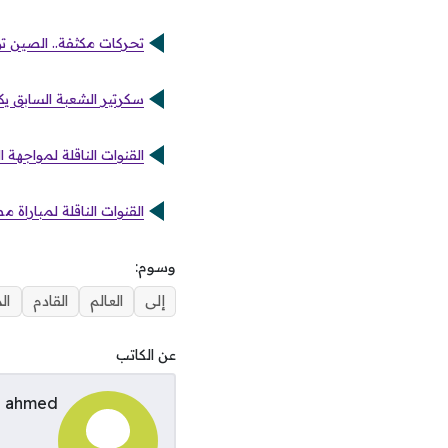
تحركات مكثفة.. الصين ت
سكرتير الشعبة السابق يكشف احت
القنوات الناقلة لمواجهة
القنوات الناقلة لمباراة 
وسوم:
إلى
العالم
القادم
ال
عن الكاتب
ahmed