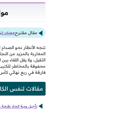
موا
مقال مقترح
مصادر إيك
تتجه الأنظار نحو الصدام
المغاربة بالمزيد من النج
الثقيل، ولا يقل اللقاء بين
محفوفة بالمخاطر للكتيبة
فارقة في ربع نهائي كأس العالم 2026 ستظل خالدة في ذاكرة الرياضة لفترة طويلة نظرا لق
مقالات لنفس الكا
تأجيل ودية اتحاد طنجة 