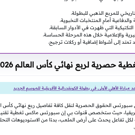
اريخي للمربع الذهبي للبطولة.
 والدفاعية أمام المنتخبات النخبوية.
التكتيكية التي ظهرت في الأدوار السابقة.
رية والإعلامية خلال هذه المرحلة الحساسة.
 تمتد إلى أشواط إضافية أو ركلات ترجيح.
طية حصرية لربع نهائي كأس العالم 2026
 مباراة الأهلي الأولى في بطولة الكونفدرالية الأفريقية للموسم الجديد
ريقيا، حيث ستخصص قنوات بي إن سبورتس ماكس تغطية تقنية
لكل تفاعل يحدث على أرض الملعب، بدءًا من الاستوديوهات التحلي