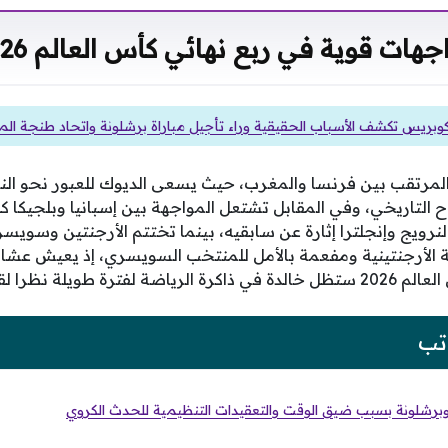
جهات قوية في ربع نهائي كأس العالم 2026
وبريس تكشف الأسباب الحقيقية وراء تأجيل مباراة برشلونة واتحاد طنجة الم
 المرتقب بين فرنسا والمغرب، حيث يسعى الديوك للعبور نحو ال
اح التاريخي، وفي المقابل تشتعل المواجهة بين إسبانيا وبلجيكا ك
 النرويج وإنجلترا إثارة عن سابقيه، بينما تختتم الأرجنتين وسويسرا
 الأرجنتينية ومفعمة بالأمل للمنتخب السويسري، إذ يعيش عشا
وة المنتخبات المتنافسة.
تب
وبرشلونة بسبب ضيق الوقت والتعقيدات التنظيمية للحدث الكروي