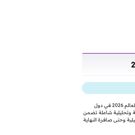
تمتلك شبكة قنوات بي إن سبورتس الحقوق الحصرية لنقل كافة تفاصيل ربع نهائي كأس العالم 2026 في دول
 وتحليلية شاملة تضمن
لية وحتى صافرة النهاية