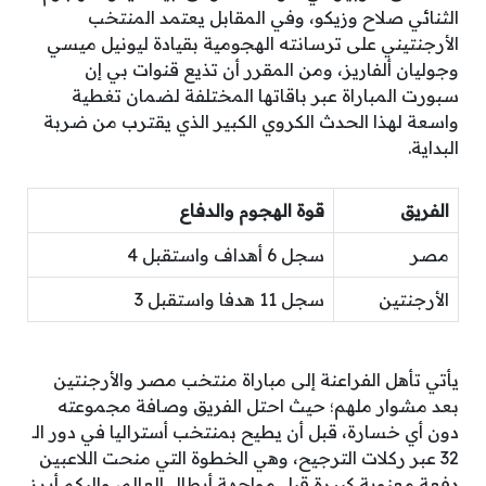
الثنائي صلاح وزيكو، وفي المقابل يعتمد المنتخب
الأرجنتيني على ترسانته الهجومية بقيادة ليونيل ميسي
وجوليان ألفاريز، ومن المقرر أن تذيع قنوات بي إن
سبورت المباراة عبر باقاتها المختلفة لضمان تغطية
واسعة لهذا الحدث الكروي الكبير الذي يقترب من ضربة
البداية.
الفريق
قوة الهجوم والدفاع
مصر
سجل 6 أهداف واستقبل 4
الأرجنتين
سجل 11 هدفا واستقبل 3
يأتي تأهل الفراعنة إلى مباراة منتخب مصر والأرجنتين
بعد مشوار ملهم؛ حيث احتل الفريق وصافة مجموعته
دون أي خسارة، قبل أن يطيح بمنتخب أستراليا في دور الـ
32 عبر ركلات الترجيح، وهي الخطوة التي منحت اللاعبين
دفعة معنوية كبيرة قبل مواجهة أبطال العالم، وإليكم أبرز