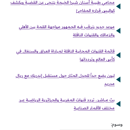
محامي طبيبة أسنان شبرا الخيمة يتنحى عن القضية ويكشف
كواليس قراره المفاجئ
موعد جديد يترقب فيه الجمهور مواجهة القمة بين الأهلي
والزمالك والقنوات الناقلة
قائمة القنوات المجانية الناقلة لمباراة العراق والسنغال في
كأس العالم وتردداتها
ليون يضع حداً للجدل المثار حول مستقبل إندريك مع ريال
مدريد
بث مباشر.. تردد قنوات المغربية والجزائرية الرياضية عبر
مختلف الأقمار الصناعية
وسوم: