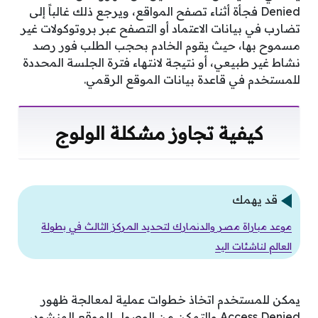
Denied فجأة أثناء تصفح المواقع، ويرجع ذلك غالباً إلى
تضارب في بيانات الاعتماد أو التصفح عبر بروتوكولات غير
مسموح بها، حيث يقوم الخادم بحجب الطلب فور رصد
نشاط غير طبيعي، أو نتيجة لانتهاء فترة الجلسة المحددة
للمستخدم في قاعدة بيانات الموقع الرقمي.
كيفية تجاوز مشكلة الولوج
قد يهمك
موعد مباراة مصر والدنمارك لتحديد المركز الثالث في بطولة
العالم لناشئات اليد
يمكن للمستخدم اتخاذ خطوات عملية لمعالجة ظهور
Access Denied والتمكن من الوصول للموقع المنشود،