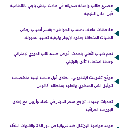
مصرع طالب وإصابة صديقه في حادث بيتش باجي بالقطامية
قبل إعلان النتيجة
ملاحظات هامة.. «حساب المواطن» يفسر أسباب رفض
الطلبات المتعلقة بعقود الإيجار وكيفية تجنبها بسهولة.
نجم شباب الأهلي يتحدث: فرص حسم لقب الدوري الإماراتي
وخطة استعادة تألق بالوتيلي
موقع تشوينت الإلكتروني.. انطلاق أول منصة ليبية متخصصة
لتوثيق الفن الصخري والعلوم بمنطقة أكاكوس
تحديات جديدة.. تراجع سعر الدولار في بغداد وأربيل مع إغلاق
البورصة العراقية
موعد مواجهة البرتغال ضد كرواتيا في دور الـ32 والقنوات الناقلة