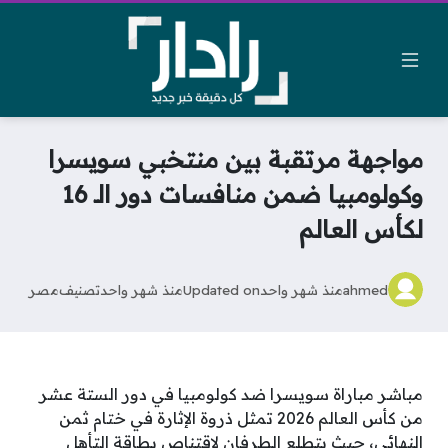
مواجهة مرتقبة بين منتخبي سويسرا
وكولومبيا ضمن منافسات دور الـ 16
لكأس العالم
ahmed
منذ شهر واحد
Updated on
منذ شهر واحد
تصنيف
مصر
مباشر مباراة سويسرا ضد كولومبيا في دور الستة عشر
من كأس العالم 2026 تمثل ذروة الإثارة في ختام ثمن
النهائي، حيث يتطلع الطرفان لاقتناص بطاقة التأهل