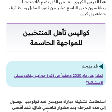
هذا العرس الكروي العالمي الذي يضم 48 منتخباً
يتنافسون حتى التاسع عشر من تموز المقبل وسط ترقب
جماهيري كبير.
كواليس تأهل المنتخبين
للمواجهة الحاسمة
قد يهمك
لماذا يظل عام 2020 محفوراً في ذاكرة جماهير ليفاندوفسكي
الاستثنائية؟
استطاعت تشكيلة مباراة سويسرا ضد كولومبيا الوصول
إلى هذه المرحلة بعد مشوار تنافسي شاق، فقد أقصى