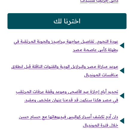
كأس إفريقيا للسيدات
اخترنا لك
عودة النجوم.. تفاصيل مواجهة بيراميدز والجونة المرتقبة في
بطولة كأس عاصمة مصر
موعد مباراة مصر والبرازيل الودية والقنوات الناقلة قبل انطلاق
منافسات المونديال
تحديد أيام إجازة عيد الأضحى وموعد وقفة عرفات المرتقب
في مصر هكذا سنكون قد قدمنا عنوان ملخص ومفيد.
دان آدم تكشف أسرار كواليس فيديوهاتها مع حسام حسن
خلال فترة المونديال