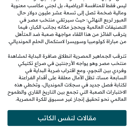
ليس فقط للمنافسة الرياضية، بل لجني مكاسب معنوية
ومالية ضخمة تصل إلى تسعة عشر مليون دولار حال
العبور لربع النهائي؛ حيث سيرتقي منتخب مصر في
التصنيفات العالمية ويحجز مكانه بجانب الكبار، فيما
يترقب الفائز من هذا اللقاء مواجهة صعبة ضد المتأهل
من مباراة كولومبيا وسويسرا لاستكمال الحلم المونديالي.
تترقب الجماهير المصرية انطلاق صافرة البداية لمشاهدة
منتخب مصر وهو يواجه الأرجنتين في صراع تكتيكي
وفردي بين النجوم، ومع اقتراب ضربة البداية في
السابعة مساءً، تظل الآمال معلقة على أقدام الفراعنة
لكتابة فصل جديد في سجلات المونديال، وتخطي هذه
الاختبارات الصعبة التي تجمع بين التاريخ القاري والطموح
العالمي نحو تحقيق إنجاز غير مسبوق للكرة المصرية.
مقالات لنفس الكاتب