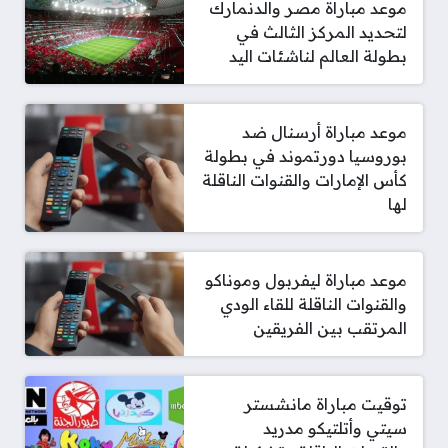
موعد مباراة مصر والدنمارك
لتحديد المركز الثالث في
بطولة العالم لناشئات اليد
موعد مباراة أرسنال ضد
بوروسيا دورتموند في بطولة
كأس الإمارات والقنوات الناقلة
لها
موعد مباراة ليفربول وموناكو
والقنوات الناقلة للقاء الودي
المرتقب بين الفريقين
توقيت مباراة مانشستر
سيتي وأتلتيكو مدريد