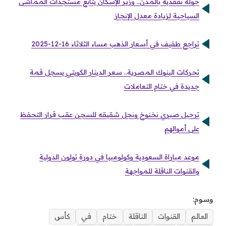
جولة تفقدية بالمدن.. وزير الإسكان يتابع مستجدات المماشى
السياحية لزيادة معدل الإنجاز
تراجع طفيف في أسعار الذهب مساء الثلاثاء 16-12-2025
تحركات البنوك المصرية.. سعر الدينار الكويتي يسجل قمة
جديدة في ختام التعاملات
ترحيل صبري نخنوخ ونجل شقيقه للسجن عقب قرار التحفظ
على أموالهم
موعد مباراة السعودية وكولومبيا في دورة تولون الدولية
والقنوات الناقلة للمواجهة
وسوم:
العالم
القنوات
الناقلة
ختام
في
كأس