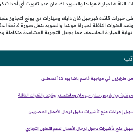
 الناقلة لمباراة هولندا والسويد لضمان عدم تفويت أي أحداث كر
لى خبرات قائده فيرجيل فان دايك ومهارات دي يونج لتجاوز عقبة
وتعد القنوات الناقلة لمباراة هولندا والسويد بنقل صورة فائقة الدق
هاية المباراة الحاسمة، مما يجعل التجربة المشاهدة متكاملة و
تب
بزون في مواجهة قاسم باشا يوم 15 أغسطس
مرتقبة بين باريس سان جيرمان ومانشستر يونايتد والقنوات الناقلة
يل إجراءات منح تأشيرات دخول لرجال الأعمال المصريين
ل منح تأشيرات دخول لرجال الأعمال لدعم التعاون التجاري