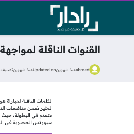
القنوات الناقلة لمواجهة
ahmed
منذ شهرين
Updated on
منذ شهرين
تصنيف
م
الكلمات الناقلة لمباراة ه
المثير ضمن منافسات النس
متقدم في البطولة، حيث يت
سبورتس الحصرية في الم