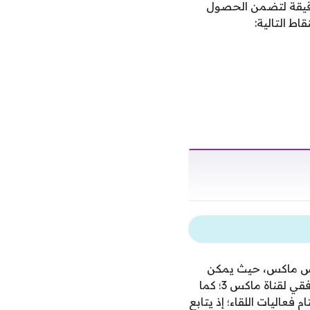
دقيقة لتضمن الحصول
اط التالية:
ورتس ماكس، حيث يمكن
للجماهير ضبط التردد 12187 أفقي على نايل سات لقناة ماكس 1، أو استخدام التردد 11013 أفقي لقناة ماكس 3؛ كما
اليات اللقاء؛ إذ يتابع