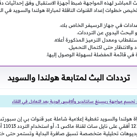
ث المباشر لهذه المواجهة ضبط أجهزة الاستقبال وفق إحداثيات 
يص خطوات إعداد القنوات الناقلة لمباراة هولندا والسويد في النق
إعدادات في جهاز الرسيفر الخاص بك.
و البحث اليدوي عن الترددات.
استقطاب ومعدل الترميز المذكورة أعلاه.
 والانتظار حتى اكتمال التحميل.
 في قائمة المفضلة لسهولة الوصول إليها.
ترددات البث لمتابعة هولندا والسويد
 تحسم مواجهة ريسينغ سانتاندير وألافيس الودية بعد التعادل في اللقاء
باراة هولندا والسويد تغطية إعلامية شاملة عبر قنوات بي إن سب
ديوهات تحليلية متخصصة تسبق صافرة البداية وتستمر حتى ختام فع