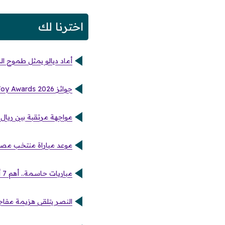
اخترنا لك
أماد ديالو يمثل طموح ال
جوائز Joy Awards 2026.. ناصر الخليفي والرياضيون العرب يتصدرون المشهد في قلب الرياض
مواجهة مرتقبة بين ريال م
موعد مباراة منتخب مصر ا
مباريات حاسمة.. أهم 7 أحداث كروية تترقبها الجماهير في الملاعب اليوم
النصر يتلقى هزيمة مفاجئ