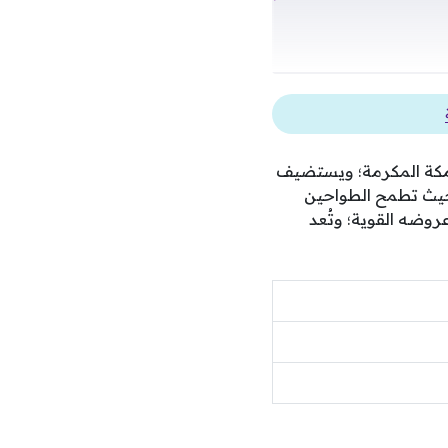
 ومكة المكرمة؛ ويستضيف
حيث تطمح الطواحين
روضه القوية؛ وتُعد