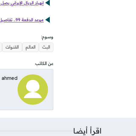
انهيار الريال الإيراني يص
موعد الدفعة 99.. تفاصيل إيداع مبالغ حساب المواطن لشهر فبراير في حسابات المستفيدين
وسوم:
البث
العالم
القنوات
عن الكاتب
ahmed
اقرأ أيضا