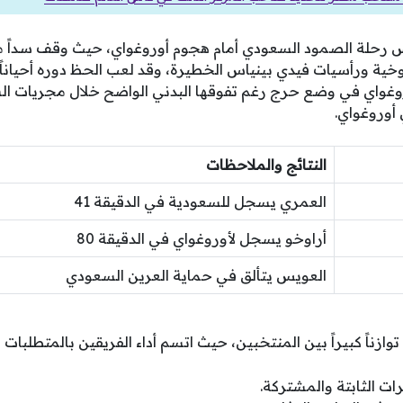
رحلة الصمود السعودي أمام هجوم أوروغواي، حيث وقف سداً مني
خية ورأسيات فيدي بينياس الخطيرة، وقد لعب الحظ دوره أحياناً 
وغواي في وضع حرج رغم تفوقها البدني الواضح خلال مجريات ا
أوروغواي.
النتائج والملاحظات
العمري يسجل للسعودية في الدقيقة 41
أراوخو يسجل لأوروغواي في الدقيقة 80
العويس يتألق في حماية العرين السعودي
ازناً كبيراً بين المنتخبين، حيث اتسم أداء الفريقين بالمتطلبات ال
رات الثابتة والمشتركة.