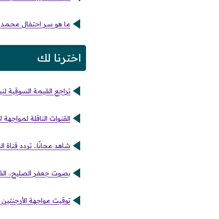
ما هو سر احتفال محمد ص
اخترنا لك
تراجع القيمة السوقية لني
القنوات الناقلة لمواجهة 
شاهد مجانًا.. تردد قناة 
بصوت جعفر الصليح.. القن
توقيت مواجهة الأرجنتين و