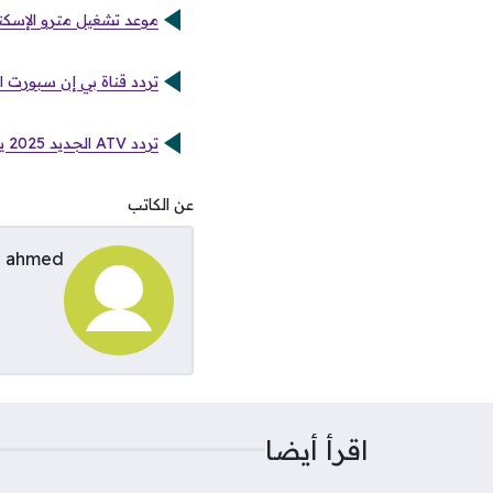
موعد تشغيل مترو الإسكندر
تردد قناة بي إن سبورت 
تردد ATV الجديد 2025 يحافظ على حماس من أرطغرل إلى أورهان
عن الكاتب
ahmed
اقرأ أيضا