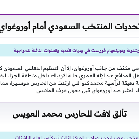
حديات المنتخب السعودي أمام أوروغواي
شلونة ونوتينغهام فورست في وديات الأندية والقنوات الناقلة للمواجهة
ي مكثف من جانب أوروغواي، إلا أن التنظيم الدفاعي السعودي ك
غل المدافع عبد الإله العمري حالة الارتباك داخل منطقة الجزاء ل
4، بعد متابعة دقيقة لرأسية محمد كنو التي ارتدت من الحارس موسليرا، 
اء المثير ضد أوروغواي قبل دخول غرف الملابس.
تألق لافت للحارس محمد العويس
منتخب مصر لتحديد صاحب المركز الثالث في كأس العالم للناشئات