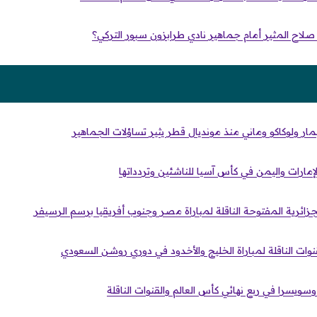
لاح المثير أمام جماهير نادي طرابزون سبور التركي؟
مار ولوكاكو وماني منذ مونديال قطر يثير تساؤلات الجماهير
الإمارات واليمن في كأس آسيا للناشئين وتردداتها
الجزائرية المفتوحة الناقلة لمباراة مصر وجنوب أفريقيا برسم الرسيفر
وات الناقلة لمباراة الخليج والأخدود في دوري روشن السعودي
سويسرا في ربع نهائي كأس العالم والقنوات الناقلة