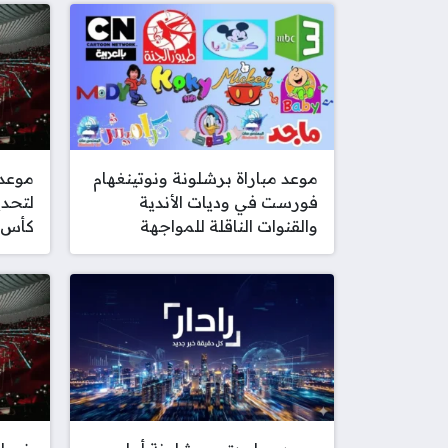
موعد مباراة برشلونة ونوتينغهام
موعد
فورست في وديات الأندية
لتحدي
والقنوات الناقلة للمواجهة
كأس ا