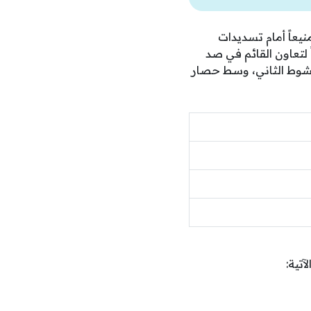
عاً أمام تسديدات
لتعاون القائم في صد
لشوط الثاني، وسط حصار
آتية: