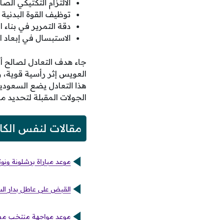
الالتزام التكتيكي الص
توظيف القوة البدنية
دقة التمرير في بناء 
الاستبسال في إبعاد 
العويس إثر رأسية قوية، 
هذا التعادل يضع السعود
الجولات المقبلة لتحديد مس
مقالات لنفس الكا
موعد مباراة برشلونة ونوت
القبض على عاطل بدار الس
موعد مواجهة منتخب مصر 