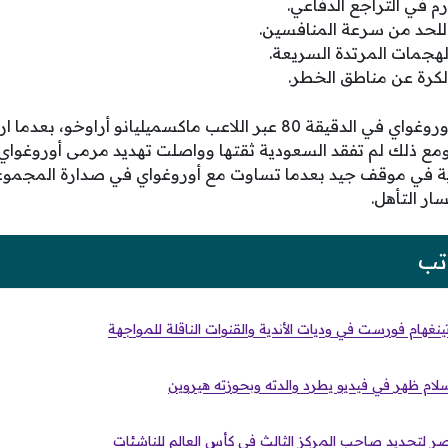
ارم في التراجع الدفاعي.
 للحد من سرعة المنافسين.
الهجمات المرتدة السريعة.
الكرة عن مناطق الخطر.
جاء هدف التعادل لصالح أوروغواي في الدقيقة 80 عبر اللاعب ماكسميليانو
ومع ذلك لم تفقد السعودية ثقتها وواصلت تهديد مرمى أوروغواي 
ية في موقف جيد بعدما تساوت مع أوروغواي في صدارة المجموعة
ار التأهل.
تب
ينغهام فورست في وديات الأندية والقنوات الناقلة للمواجهة
لام ظهر في فيديو يطرد والدته وبحوزته هيروين
لتحديد صاحب المركز الثالث في كأس العالم للناشئات