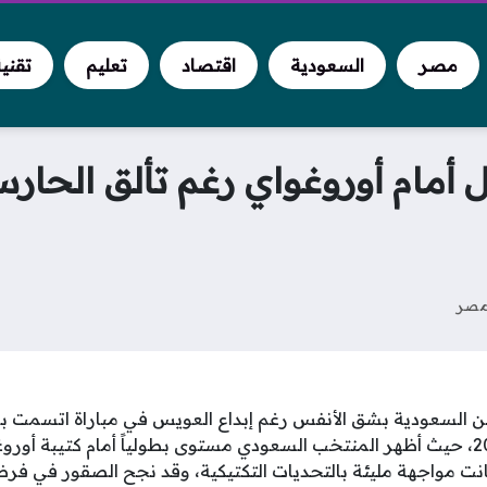
مصر
السعودية
اقتصاد
تعليم
تقني
ل أمام أوروغواي رغم تألق الح
صر
السعودية بشق الأنفس رغم إبداع العويس في مباراة اتسمت بال
منافسات كأس العالم 2026، حيث أظهر المنتخب السعودي مستوى بطولياً أمام كتيبة أ
نت مواجهة مليئة بالتحديات التكتيكية، وقد نجح الصقور في فرض