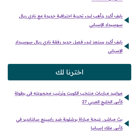
نايف أكرد يتأهب لبدء تجربة احترافية جديدة مع نادي ريال
سوسيداد الإسباني
نايف أكرد يستعد لبدء فصل جديد رفقة نادي ريال سوسيداد
الإسباني
اخترنا لك
مواعيد مباريات منتخب الكويت وترتيب مجموعته في بطولة
كأس الخليج العربي 27
بث مباشر.. نتيجة مباراة برشلونة ضد راسينج سانتاندير في
كأس ملك إسبانيا