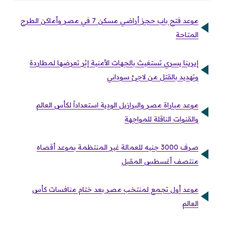
موعد فتح باب حجز أراضي مسكن 7 في مصر وأماكن الطرح
المتاحة
إيرينا يسري تستغيث بالجهات الأمنية إثر تعرضها لمطاردة
وتهديد بالقتل من لاجئ سوداني
موعد مباراة مصر والبرازيل الودية استعداداً لكأس العالم
والقنوات الناقلة للمواجهة
صرف 3000 جنيه للعمالة غير المنتظمة بموعد أقصاه
منتصف أغسطس المقبل
موعد أول تجمع لمنتخب مصر بعد ختام منافسات كأس
العالم