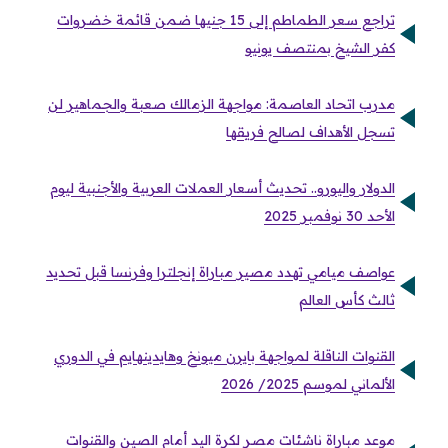
تراجع سعر الطماطم إلى 15 جنيها ضمن قائمة خضروات
كفر الشيخ بمنتصف يونيو
مدرب اتحاد العاصمة: مواجهة الزمالك صعبة والجماهير لن
تسجل الأهداف لصالح فريقها
الدولار واليورو.. تحديث أسعار العملات العربية والأجنبية ليوم
الأحد 30 نوفمبر 2025
عواصف ميامي تهدد مصير مباراة إنجلترا وفرنسا قبل تحديد
ثالث كأس العالم
القنوات الناقلة لمواجهة بايرن ميونخ وهايدينهايم في الدوري
الألماني لموسم 2025/ 2026
موعد مباراة ناشئات مصر لكرة اليد أمام الصين والقنوات