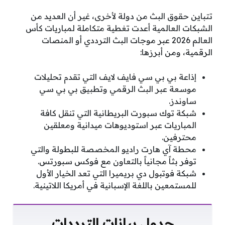
تتباين حقوق البث من دولة لأخرى، غير أن العديد من
الشبكات العالمية أعدت تغطية متكاملة لمباريات كأس
العالم 2026 عبر موجات البث الترددي أو المنصات
الرقمية، ومن أبرزها:
إذاعة بي بي سي فايف لايف التي تقدم تحليلات
موسعة عبر البث الرقمي وتطبيق بي بي سي
ساوندز.
شبكة توك سبورت البريطانية التي تنقل كافة
المباريات عبر استوديوهات ميدانية ومعلقين
محترفين.
محطة آي هارت راديو المخصصة للبطولة والتي
توفر بثاً مجانياً بالتعاون مع فوكس سبورتس.
شبكة فوتبول دي بريميرا التي تعد الخيار الأول
للمستمعين باللغة الإسبانية في أمريكا اللاتينية.
جدول بيانات الترددات