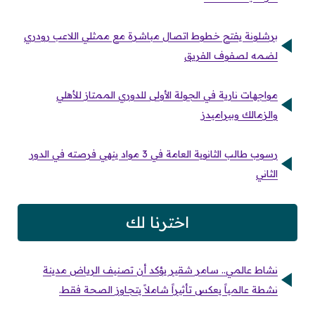
برشلونة يفتح خطوط اتصال مباشرة مع ممثلي اللاعب رودري
لضمه لصفوف الفريق
مواجهات نارية في الجولة الأولى للدوري الممتاز للأهلي
والزمالك وبيراميدز
رسوب طالب الثانوية العامة في 3 مواد ينهي فرصته في الدور
الثاني
اخترنا لك
نشاط عالمي.. سامر شقير يؤكد أن تصنيف الرياض مدينة
نشطة عالمياً يعكس تأثيراً شاملاً يتجاوز الصحة فقط.