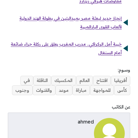
مفاوضات هيرفي رينارد
إنجاز جديد لبعثة مصر بميداليتين في بطولة الهند الدولية
لألعاب القوى البارالمبية
خيبة أمل الركراكي.. مدرب المغرب يعلق على ركلة جزاء ضائعة
أمام السنغال
وسوم:
أفريقيا
افتتاح
العالم
المكسيك
الناقلة
في
كأس
للمواجهة
مباراة
موعد
والقنوات
وجنوب
عن الكاتب
ahmed