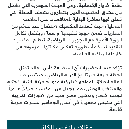
عقدة الأدوار الإقصائية، وهي المهمة الجوهرية التي تشغل
بال عشاق المكسيك الذين ينتظرون بشغف اللحظة التي
تطلق فيها صافرة البداية للمنافسات على الملاعب
المحلية، حيث تستعد المكسيك لاحتضان عدد ضخم من
المباريات ضمن جهود تنظيمية واسعة، وبفضل تكامل
الرؤية الأمنية مع التجهيزات الرياضية، تتطلع المكسيك
لتقديم نسخة أسطورية تعكس مكانتها المرموقة في
خارطة الرياضة العالمية.
تؤكد هذه التحضيرات أن استضافة كأس العالم تمثل
لحظة فارقة في تاريخ الدولة الرياضي، حيث يترقب
العالم انطلاق المواجهات لرؤية مدى جاهزية البنية التحتية
والمنتخب الوطني، مما يجعل من المكسيك مركزاً عالمياً
لجذب الأنظار وتدشين عصر جديد من الإنجازات الكروية
التي ستبقى محفورة في أذهان الجماهير لسنوات طويلة
قادمة.
مقالات لنفس الكاتب