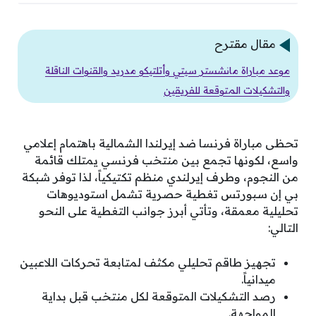
مقال مقترح
موعد مباراة مانشستر سيتي وأتلتيكو مدريد والقنوات الناقلة
والتشكيلات المتوقعة للفريقين
تحظى مباراة فرنسا ضد إيرلندا الشمالية باهتمام إعلامي
واسع، لكونها تجمع بين منتخب فرنسي يمتلك قائمة
من النجوم، وطرف إيرلندي منظم تكتيكياً، لذا توفر شبكة
بي إن سبورتس تغطية حصرية تشمل استوديوهات
تحليلية معمقة، وتأتي أبرز جوانب التغطية على النحو
التالي:
تجهيز طاقم تحليلي مكثف لمتابعة تحركات اللاعبين
ميدانياً.
رصد التشكيلات المتوقعة لكل منتخب قبل بداية
المواجهة.