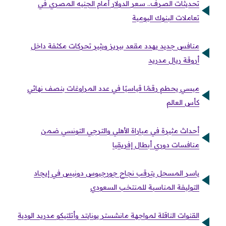
تحديثات الصرف.. سعر الدولار أمام الجنيه المصري في
تعاملات البنوك اليومية
منافس جديد يهدد مقعد بيريز ويثير تحركات مكثفة داخل
أروقة ريال مدريد
ميسي يحطم رقمًا قياسيًا في عدد المراوغات بنصف نهائي
كأس العالم
أحداث مثيرة في مباراة الأهلي والترجي التونسي ضمن
منافسات دوري أبطال إفريقيا
ياسر المسحل يترقب نجاح جورجيوس دونيس في إيجاد
التوليفة المناسبة للمنتخب السعودي
القنوات الناقلة لمواجهة مانشستر يونايتد وأتلتيكو مدريد الودية