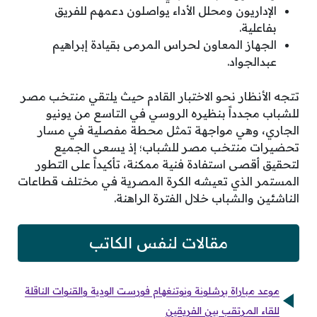
الإداريون ومحلل الأداء يواصلون دعمهم للفريق
بفاعلية.
الجهاز المعاون لحراس المرمى بقيادة إبراهيم
عبدالجواد.
تتجه الأنظار نحو الاختبار القادم حيث يلتقي منتخب مصر
للشباب مجدداً بنظيره الروسي في التاسع من يونيو
الجاري، وهي مواجهة تمثل محطة مفصلية في مسار
تحضيرات منتخب مصر للشباب؛ إذ يسعى الجميع
لتحقيق أقصى استفادة فنية ممكنة، تأكيداً على التطور
المستمر الذي تعيشه الكرة المصرية في مختلف قطاعات
الناشئين والشباب خلال الفترة الراهنة.
مقالات لنفس الكاتب
موعد مباراة برشلونة ونوتنغهام فورست الودية والقنوات الناقلة
للقاء المرتقب بين الفريقين