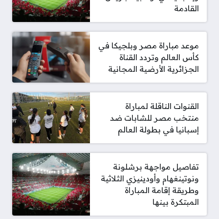
القادمة
موعد مباراة مصر وبلجيكا في
كأس العالم وتردد القناة
الجزائرية الأرضية المجانية
القنوات الناقلة لمباراة
منتخب مصر للشابات ضد
إسبانيا في بطولة العالم
تفاصيل مواجهة برشلونة
ونوتينغهام وأودينيزي الثلاثية
وطريقة إقامة المباراة
المبتكرة بينها