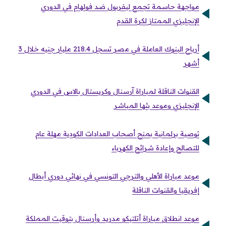
مواجهة حاسمة تجمع ليفربول ضد فولهام في الدوري
الإنجليزي الممتاز لكرة القدم
أرباح البنوك العاملة في مصر تسجل 218.4 مليار جنيه خلال 3
أشهر
القنوات الناقلة لمباراة آرسنال وكريستال بالاس في الدوري
الإنجليزي وموعد بثها المباشر
توصية برلمانية بمنح أصحاب العدادات الكودية مهلة عام
للتصالح وإعادة شرائح الكهرباء
موعد مباراة الأهلي والترجي التونسي في نهائي دوري أبطال
إفريقيا والقنوات الناقلة
موعد انطلاق مباراة أتلتيكو مدريد وأرسنال بتوقيت المملكة