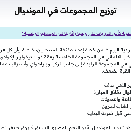
توزيع المجموعات في المونديال
طولة كأس الدوريات على بريقها وإثارتها لدى الجماهير الرياضية؟
ا الودية اليوم ضمن خطة إعداد مكثفة للمنتخبين، خاصة وأن كل 
ب الألماني في المجموعة الخامسة رفقة كوت ديفوار والإكوادور 
في المجموعة الرابعة إلى جانب تركيا وباراجواي وأستراليا، مما
القوة الضعف.
 الفني بدقة.
ال دقائق المباراة.
ابتة والتحولات.
لشابة للبروز.
سي قبل ضربة البداية.
استعداد للمونديال، قدم النجم المصري السابق فاروق جعفر نص