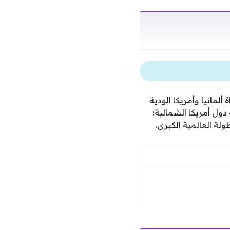
ت الموافق السادس من يونيو 2026 أحداث مباراة ألمانيا وأمريكا الودية
 شريط افتتاح مونديال 2026 الذي تستضيفه دول أمريكا الشمالية؛
لة العالمية الكبرى.