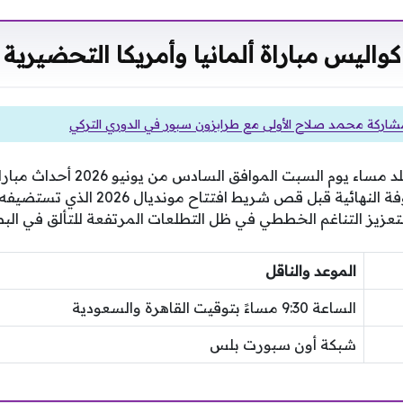
كواليس مباراة ألمانيا وأمريكا التحضيرية
شاركة محمد صلاح الأولى مع طرابزون سبور في الدوري التركي
يحتضن ملعب سولدير فيلد مساء يوم السب
اليوم، وذلك في إطار البروفة النهائية قبل قص
عزيز التناغم الخططي في ظل التطلعات المرتفعة للتألق في البطو
الموعد والناقل
الساعة 9:30 مساءً بتوقيت القاهرة والسعودية
شبكة أون سبورت بلس