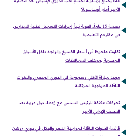
ماذا يحتاج برشلونة لحسم لقب الدوري الإسباني بعد انتصاره
الأخير أمام أوساسونا؟
بصمة 15 عاماً.. الهوية تبدأ إجراءات التسجيل لطلبة المدارس
في مقارهم التعليمية
تفاوت ملحوظ في أسعار الفسيخ والرنجة داخل الأسواق
المصرية بمختلف المحافظات
موعد مباراة الأهلي وسموحة في الدوري المصري والقنوات
الناقلة للمواجهة المرتقبة
تحركات مكثفة للرئيس السيسي مع زعماء دول عربية بعد
القصف الإيراني الأخير
قائمة القنوات الناقلة لمواجهة النصر والهلال في دوري روشن