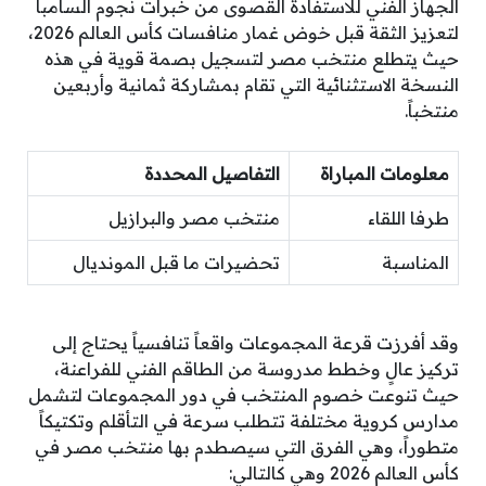
الجهاز الفني للاستفادة القصوى من خبرات نجوم السامبا
لتعزيز الثقة قبل خوض غمار منافسات كأس العالم 2026،
حيث يتطلع منتخب مصر لتسجيل بصمة قوية في هذه
النسخة الاستثنائية التي تقام بمشاركة ثمانية وأربعين
منتخباً.
معلومات المباراة
التفاصيل المحددة
طرفا اللقاء
منتخب مصر والبرازيل
المناسبة
تحضيرات ما قبل المونديال
وقد أفرزت قرعة المجموعات واقعاً تنافسياً يحتاج إلى
تركيز عالٍ وخطط مدروسة من الطاقم الفني للفراعنة،
حيث تنوعت خصوم المنتخب في دور المجموعات لتشمل
مدارس كروية مختلفة تتطلب سرعة في التأقلم وتكتيكاً
متطوراً، وهي الفرق التي سيصطدم بها منتخب مصر في
كأس العالم 2026 وهي كالتالي: