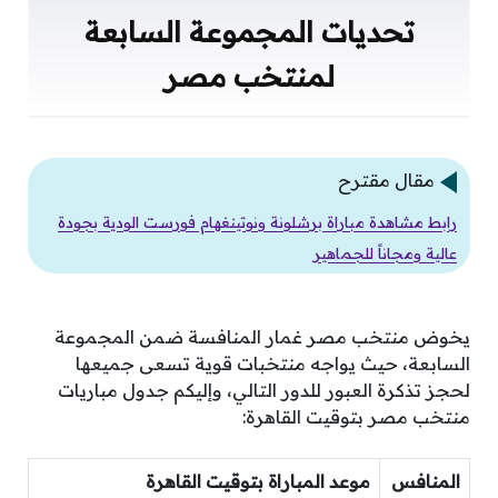
تحديات المجموعة السابعة
لمنتخب مصر
مقال مقترح
رابط مشاهدة مباراة برشلونة ونوتينغهام فورست الودية بجودة
عالية ومجاناً للجماهير
يخوض منتخب مصر غمار المنافسة ضمن المجموعة
السابعة، حيث يواجه منتخبات قوية تسعى جميعها
لحجز تذكرة العبور للدور التالي، وإليكم جدول مباريات
منتخب مصر بتوقيت القاهرة:
المنافس
موعد المباراة بتوقيت القاهرة