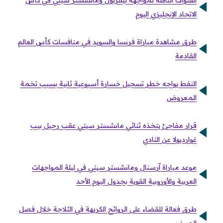
القنوات الناقلة لمواجهة ليفربول ومانشستر سيتي في كأس
الاتحاد الإنجليزي اليوم
طرق مشاهدة مباراة فرنسا والسويد في منافسات كأس العالم
القادمة
النفط يواجه خطر تسجيل خسارة أسبوعية ثانية بسبب تخمة
المعروض
قرار مفاجئ يتخذه ثنائي مانشستر سيتي عقب رحيل بيب
غوارديولا عن النادي
موعد مباراة آرسنال ومانشستر سيتي في ليلة المواجهات
العربية والأوروبية القوية بجدول اليوم الأحد
طرق فعالة للقضاء على الروائح الكريهة في الثلاجة خلال فصل