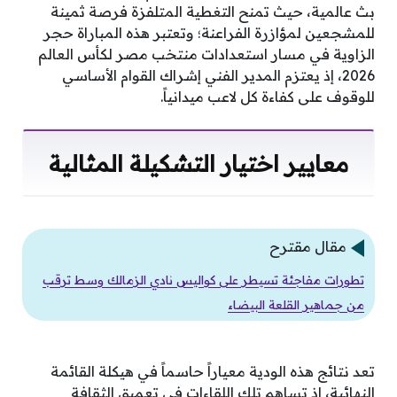
بث عالمية، حيث تمنح التغطية المتلفزة فرصة ثمينة
للمشجعين لمؤازرة الفراعنة؛ وتعتبر هذه المباراة حجر
الزاوية في مسار استعدادات منتخب مصر لكأس العالم
2026، إذ يعتزم المدير الفني إشراك القوام الأساسي
للوقوف على كفاءة كل لاعب ميدانياً.
معايير اختيار التشكيلة المثالية
مقال مقترح
تطورات مفاجئة تسيطر على كواليس نادي الزمالك وسط ترقب
من جماهير القلعة البيضاء
تعد نتائج هذه الودية معياراً حاسماً في هيكلة القائمة
النهائية، إذ تساهم تلك اللقاءات في تعميق الثقافة