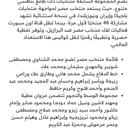
تضم المجموعة السابعة منتخبات ذات طابع تنافسي
متنوع، حيث يستعد منتخب مصر لمواجهة منتخبات
بلجيكا وإيران ونيوزيلندا، في نسخة استثنائية تشهد
مشاركة 48 منتخبًا لأول مرة، بينما تنقل قناة اون سبورت
فعاليات لقاء منتخب مصر ضد البرازيل، وتوفر تغطية
حصرية وتطبيقًا رقميًا لنقل كواليس هذا الاستعداد
العالمي.
قائمة منتخب مصر تضم محمد الشناوي ومصطفى
شوبير والمهدي سليمان ومحمد علاء.
خط الدفاع يشمل محمد هاني وطارق علاء ورامي
ربيعة وياسر إبراهيم وحسام عبد المجيد ومحمد عبد
المنعم وأحمد فتوح وكريم حافظ.
مجموعة الوسط والنجوم تتضمن مروان عطية
ومهند لاشين ونبيل عماد دونجا ومحمود صابر وإمام
عاشور وأحمد سيد زيزو ومحمد صلاح ومصطفى
زيكو ومحمود تريزيجيه وإبراهيم عادل وهيثم حسن
وعمر مرموش وحمزة عبد الكريم.