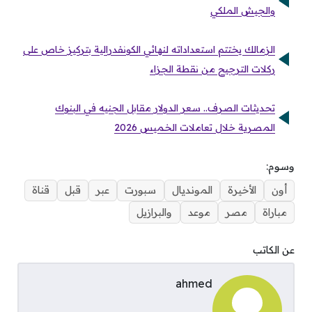
والجيش الملكي
الزمالك يختتم استعداداته لنهائي الكونفدرالية بتركيز خاص على
ركلات الترجيح من نقطة الجزاء
تحديثات الصرف.. سعر الدولار مقابل الجنيه في البنوك
المصرية خلال تعاملات الخميس 2026
وسوم:
أون
الأخيرة
المونديال
سبورت
عبر
قبل
قناة
مباراة
مصر
موعد
والبرازيل
عن الكاتب
ahmed