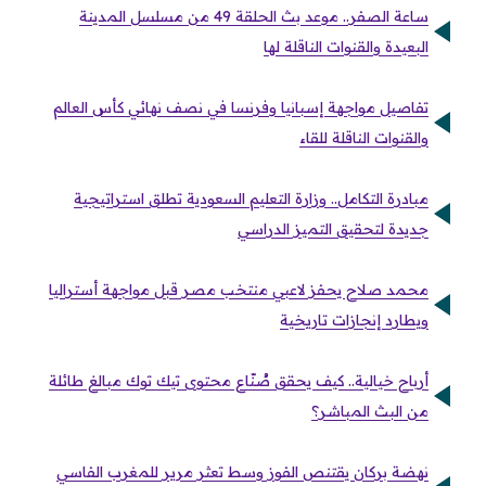
ساعة الصفر.. موعد بث الحلقة 49 من مسلسل المدينة
البعيدة والقنوات الناقلة لها
تفاصيل مواجهة إسبانيا وفرنسا في نصف نهائي كأس العالم
والقنوات الناقلة للقاء
مبادرة التكامل.. وزارة التعليم السعودية تطلق استراتيجية
جديدة لتحقيق التميز الدراسي
محمد صلاح يحفز لاعبي منتخب مصر قبل مواجهة أستراليا
ويطارد إنجازات تاريخية
أرباح خيالية.. كيف يحقق صُنّاع محتوى تيك توك مبالغ طائلة
من البث المباشر؟
نهضة بركان يقتنص الفوز وسط تعثر مرير للمغرب الفاسي