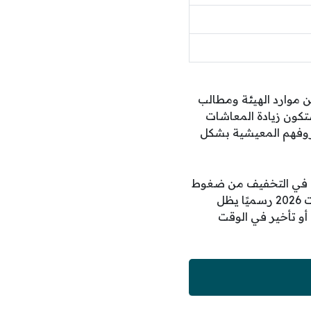
قيقة توازن بين موارد الهيئة ومطالب
تكون زيادة المعاشات
روفهم المعيشية بشكل
 هذه الزيادة في التخفيف من ضغوط
نفقات المعيشة وتعتبر حقًا أصيلًا تحميه القوانين، ومع اقتراب موعد تطبيق زيادة المعاشات 2026 رسميًا يظل
و تأخير في الوقت