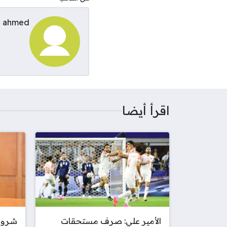
ahmed
اقرأ أيضا
الأمير علي: صرف مستحقات
شروط 