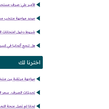
الأمير علي: صرف مستحقا
موعد مواجهة منتخب مصر 
شروط دخول امتحانات الدور الثاني للثانوية الع
هل تنجح ألمانيا في كسر 
اخترنا لك
مواجهة مرتقبة بين منتخب
تحديثات الصرف.. سعر الدو
لماذا لم تصل منحة التموين بقيمة 400 جنيه لب