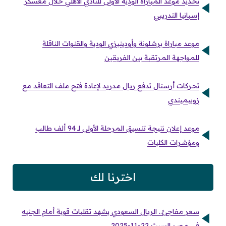
تحديد موعد المباراة الودية الأولى للنادي الأهلي خلال معسكر
إسبانيا التدريبي
موعد مباراة برشلونة وأودينيزي الودية والقنوات الناقلة
للمواجهة المرتقبة بين الفريقين
تحركات أرسنال تدفع ريال مدريد لإعادة فتح ملف التعاقد مع
زوبيميندي
موعد إعلان نتيجة تنسيق المرحلة الأولى لـ 94 ألف طالب
ومؤشرات الكليات
اخترنا لك
سعر مفاجئ.. الريال السعودي يشهد تقلبات قوية أمام الجنيه
في مصر السبت 22-11-2025