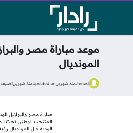
موعد مباراة مصر والبراز
المونديال
ahmed
منذ شهرين
Updated on
منذ شهرين
تصنيف
م
مباراة مصر والبرازيل الو
المنتخب الوطني تحت المجه
الودية قبل المونديال رؤي