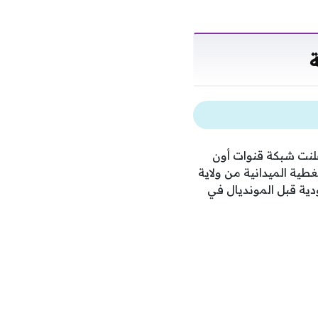
ة
علنت شبكة قنوات أون
طية الميدانية من ولاية
ودية قبل المونديال في