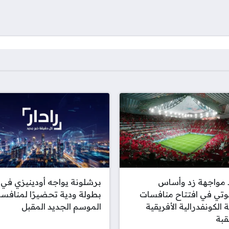
 مواجهة زد وأساس
برشلونة يواجه أودينيزي في
وتي في افتتاح منافسات
بطولة ودية تحضيرًا لمنافس
 الكونفدرالية الأفريقية
الموسم الجديد المقبل
قبة