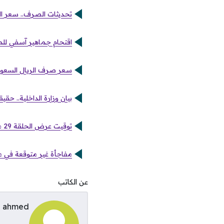
تحديثات الصرف.. سعر اليورو
اقتحام جماهير آسفي للم
سعر صرف الريال السعودي مقابل
بيان وزارة الداخلية.. حق
توقيت عرض الحلقة 29 من مسلسل علي كلاي عبر شاشة فلسطينيو 48
مفاجأة غير متوقعة في مسلسل بيبو الحلقة
عن الكاتب
ahmed