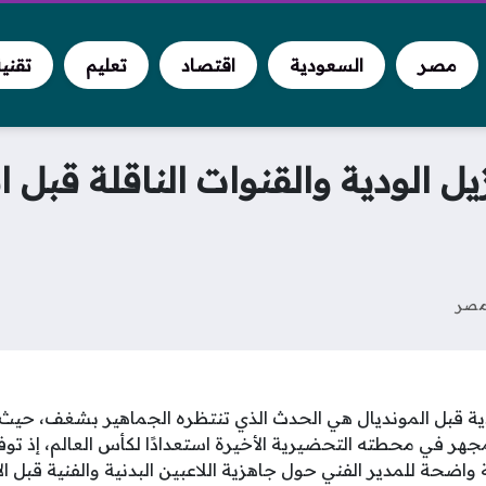
مصر
السعودية
اقتصاد
تعليم
تقني
يل الودية والقنوات الناقلة قبل
صر
دية قبل المونديال هي الحدث الذي تنتظره الجماهير بشغف، حيث ي
ر في محطته التحضيرية الأخيرة استعدادًا لكأس العالم، إذ توفر
ة واضحة للمدير الفني حول جاهزية اللاعبين البدنية والفنية قبل 