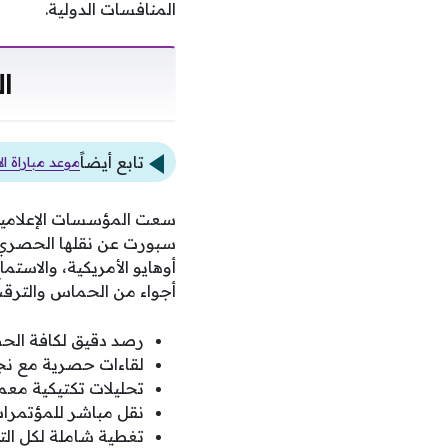
المنافسات الدولية.
ال
تابع أيضاً
موعد مباراة ال
سعت المؤسسات الإعلامية 
سبورت عن نقلها الحصري لأ
أوهايو الأمريكية، والاستم
أجواء من الحماس والترقب
رصد دقيق لكافة الح
لقاءات حصرية مع نج
تحليلات تكتيكية معمق
نقل مباشر للمؤتمرا
تغطية شاملة لكل الت