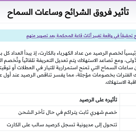
تأثير فروق الشرائح وساعات السماح
تح تحقيقاً في واقعة تغيير أثاث قاعة المحكمة بعد تصوير متهم
يسياً لخصم الرصيد من عداد الكهرباء بالكارت، إذ يبدأ العداد كل
لى، ومع تصاعد الاستهلاك يتم تعديل التعريفة تلقائياً وتُخصم ال
ن ساعات السماح التي تمنح استمرارية للتيار في العطلات أو توق
ك الفترات بخصومات مؤجلة، مما يفسر تناقص الرصيد عند أول ع
بة الاستهلاك.
تأثيره على الرصيد
خصم شهري ثابت يتراكم في حال تأخر الشحن
تتحول إلى مديونية تسجل كرصيد سالب على الكارت