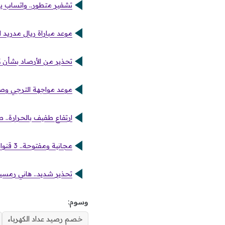
تشفير متطور.. واتساب يطلق 3 مزايا أمنية جديدة لحماية خصوصي
موعد مباراة ريال مدريد ا
تحذير من الأرصاد بشأن ك
موعد مواجهة الترجي وصن 
ارتفاع طفيف بالحرارة..
مجانية ومفتوحة.. 3 قنوات تبث مباراة مصر ونيجيريا في تصفيات أفريقيا الليلة
تحذير شديد.. هاني رمسيس ينتقد إدارة أ
وسوم:
خصم رصيد عداد الكهرباء