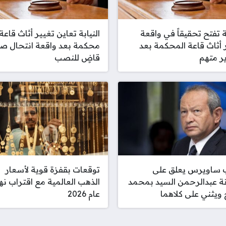
بة تفتح تحقيقاً في واقعة
النيابة تعاين تغيير أثاث قاعة
 أثاث قاعة المحكمة بعد
محكمة بعد واقعة انتحال ص
ر متهم
قاضٍ للنصب
 ساويرس يعلق على
توقعات بقفزة قوية لأسعار
ة عبدالرحمن السيد بمحمد
الذهب العالمية مع اقتراب نه
ويثني على كلاهما
عام 2026