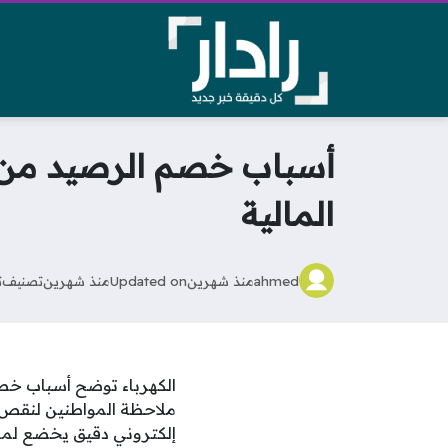
أسباب خصم الرصيد من عد
المالية
ahmed
منذ شهرين
Updated on
منذ شهرين
تصنيف
ت
الكهرباء توضح أسباب خص
ملاحظة المواطنين لنقص ال
إلكتروني دقيق يخضع لمعدل