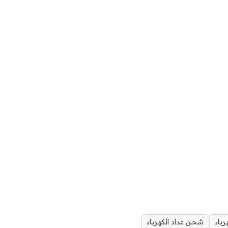
باء
شحن عداد الكهرباء