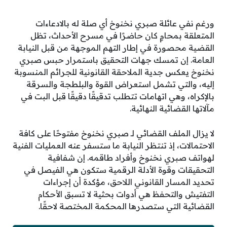
ورغم نفي عائلة صبري نخنوخ أي صلة له بالادعاءات
المتعلقة بمحامٍ كان حاضرًا في مسرح الأحداث، تظل
القضية محصورة في إطار التهم الموجهة من قبل النيابة
العامة. إن تمسك جهات التحقيق باستمرار حبس صبري
نخنوخ يعكس جدية الملاحقة القانونية للجرائم المنسوبة
إليه، والتي تشمل استعراض القوة والبلطجة والسرقة
بالإكراه، وهي اتهامات تتطلب تدقيقًا دقيقًا قبل البت في
مآلاتها القضائية النهائية.
لا يزال الملف القضائي لـ صبري نخنوخ مفتوحًا على كافة
الاحتمالات، إذ تنتظر النيابة ما ستسفر عنه العمليات الفنية
لهواتف صبري نخنوخ وأفراد طاقمه. إن شفافية
التحقيقات وقوة الأدلة الرقمية ستكون هي الفيصل في
تحديد المسار القانوني اللاحق، مؤكدة أن إجراءات
التفتيش والتحفظ هي أدوات بحثية لا تسبق الأحكام
القضائية التي ستصدرها المحكمة المختصة لاحقًا.