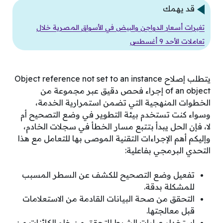
قد يهمك
تغيرات أسعار الدواجن والبيض في الأسواق المصرية خلال
تعاملات الأحد 9 أغسطس
يتطلب إصلاح Object reference not set to an instance
of an object إجراء فحص دقيق عبر مجموعة من
الخطوات المنهجية التي تضمن استمرارية الخدمة،
وسواء كنت تستخدم بيئة التطوير في وضع التصحيح أم
لا، فإن الحل يبدأ بتتبع مسار الخطأ في سجلات الخادم،
وإليكم أهم الإجراءات التقنية الموصى بها للتعامل مع هذا
التحدي البرمجي بفاعلية:
تفعيل وضع التصحيح للكشف عن السطر المسبب
للمشكلة بدقة.
التحقق من صحة البيانات القادمة من الاستعلامات
قبل معالجتها.
استخدام عبارات الشرط للتحقق من خلو الكائنات من