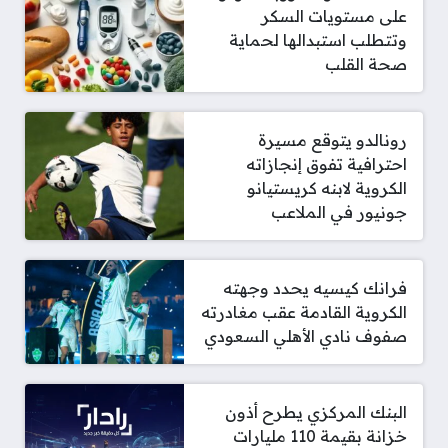
على مستويات السكر
وتتطلب استبدالها لحماية
صحة القلب
رونالدو يتوقع مسيرة
احترافية تفوق إنجازاته
الكروية لابنه كريستيانو
جونيور في الملاعب
فرانك كيسيه يحدد وجهته
الكروية القادمة عقب مغادرته
صفوف نادي الأهلي السعودي
البنك المركزي يطرح أذون
خزانة بقيمة 110 مليارات