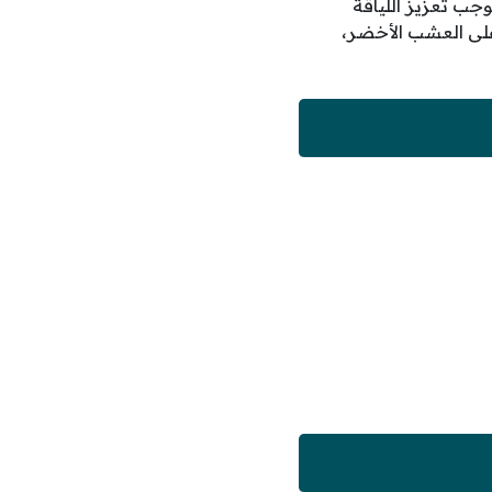
 والنمسا ضمن منافسات كاس العالم 2026، مما يستوجب تعزيز اللياقة
لى العشب الأخضر،