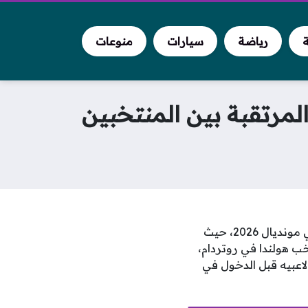
ة
رياضة
سيارات
منوعات
المرتقبة بين المنتخبين
المنتخب الجزائري لكرة القدم يستهل رحلة تحضيراته المكثفة تأهباً لمشاركته المرتقبة في مونديال 2026، حيث
ب هولندا في روتردام،
اعبيه قبل الدخول في