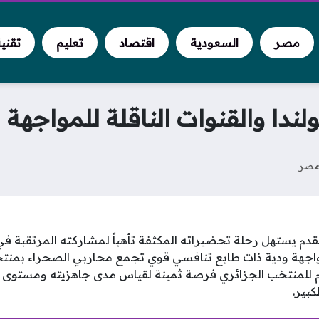
مصر
السعودية
اقتصاد
تعليم
تقني
لندا والقنوات الناقلة للمواجهة 
صر
 مواجهة ودية ذات طابع تنافسي قوي تجمع محاربي الصحراء بمنتخ
م للمنتخب الجزائري فرصة ثمينة لقياس مدى جاهزيته ومستوى ل
بير.