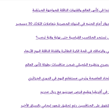
دا في كأس العالم والقنوات الناقلة للمواجهة المرتقبة
 أمام الجنيه في البنوك المصرية بتعاملات الثلاثاء 30 ديسمبر
 تستمر المكاسب القياسية حتى نهاية ولاية ترمب؟
 والزمالك في قمة الكرة الطائرة والقناة الناقلة اليوم الأربعاء
لمصري ونظيره البلجيكي ضمن منافسات بطولة كأس العالم
 اتحاد العاصمة وترجي مستغانم اليوم في الدوري الجزائري
بر في أفريقيا ويقيم فرص مورينيو مع ريال مدريد
وق على المنافسين رغم تحقيق شعور إيجابي بالسباق الأخير