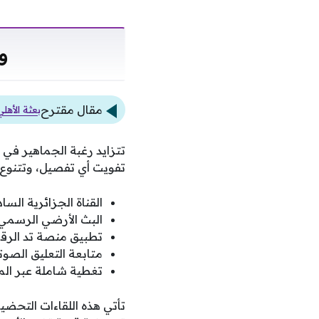
و
مقال مقترح
بعثة الأه
تتزايد رغبة الجماهير في 
تفويت أي تفصيل، وتتنوع خ
القناة الجزائرية الس
البث الأرضي الرسمي لل
تطبيق منصة تد الرقم
متابعة التعليق الصو
تغطية شاملة عبر الم
تأتي هذه اللقاءات التحضي