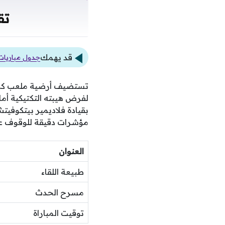
تق
قد يهمك
جدول مباريات الأهلي في ا
تستضيف أرضية ملعب كويب
لفرض هيبته التكتيكية أما
بقيادة فلاديمير بيتكوفيت
مؤشرات دقيقة للوقوف على
العنوان
طبيعة اللقاء
مسرح الحدث
توقيت المباراة