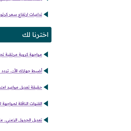
تداعيات ارتفاع سعر كرتونة البيض 30 جنيها وهل يتكر
اخترنا لك
مواجهة كروية مرتقبة تجم
أضبط جهازك الآن.. تردد قناة art سينما لمتابعة الأفلام عل
حقيقة تعديل مواعيد امتحانات الترم الثاني 2026 لج
القنوات الناقلة لمواجهة ا
تعديل الجدول الزمني.. متى تودع مبالغ الد