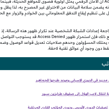
اً يعمل على تنظيم إيقاع التدفق المعلوماتي بين الخوادم والزوار م
عة إعدادات الشبكة الشخصية عند تكرار ظهور هذه الرسالة، إذ قد
بسيطاً يسهل تجاوزه، ومع ذلك فإن استمرار ظهور nied
يمتلك المسؤولون وحدهم صلاحيات تعديل قواعد الوصول وضما
 دون وجود أي عوائق تقنية لاحقة.
تب
ل مدريد في الدوري الإسباني وموعد طرحها للجماهير
 انتقال لاعب الهلال إلى صفوف طرابزون سبور
صفيات الدوري الأوروبي ودوري المؤتمر القاري المرتقبة