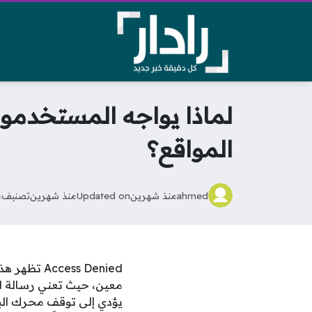
المواقع؟
ahmed
منذ شهرين
Updated on
منذ شهرين
تصنيف
م
ess Denied
يؤدي إلى توقف محرك الب